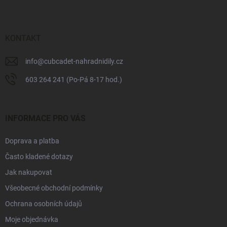
p
a
t
í
KONTAKT
info
@
cubcadet-nahradnidily.cz
603 264 241 (Po-Pá 8-17 hod.)
INFORMACE PRO VÁS
Doprava a platba
Často kladené dotazy
Jak nakupovat
Všeobecné obchodní podmínky
Ochrana osobních údajů
Moje objednávka