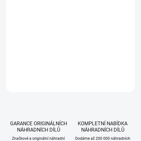
DORUČIT DO:
13.8.2026
MOŽNOSTI
DORUČENÍ
−
+
Přidat do košíku
Bowden pojezdu pro benzínové sekačky WOLF-Garten, MTD a Yard-Man.
DETAILNÍ INFORMACE
ZEPTAT SE
HLÍDAT
GARANCE ORIGINÁLNÍCH
KOMPLETNÍ NABÍDKA
NÁHRADNÍCH DÍLŮ
NÁHRADNÍCH DÍLŮ
Značkové a originální náhradní
Dodáme až 200 000 náhradních