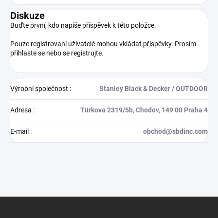
Diskuze
Buďte první, kdo napíše příspěvek k této položce.
Pouze registrovaní uživatelé mohou vkládat příspěvky. Prosím
přihlaste se
nebo se
registrujte
.
Výrobní společnost
:
Stanley Black & Decker / OUTDOOR
Adresa
:
Türkova 2319/5b, Chodov, 149 00 Praha 4
E-mail
:
obchod@sbdinc.com
Z
á