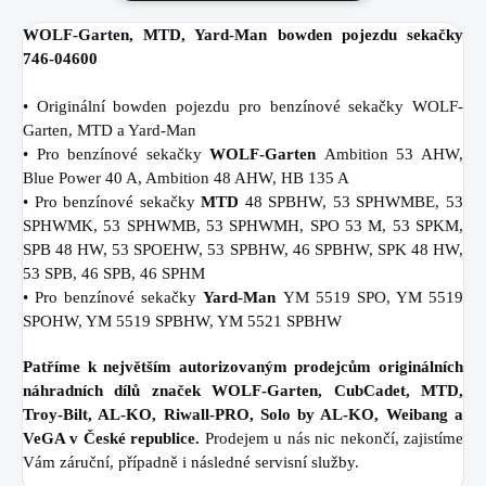
WOLF-Garten, MTD, Yard-Man bowden pojezdu sekačky
746-04600
• Originální bowden pojezdu pro benzínové sekačky WOLF-
Garten, MTD a Yard-Man
• Pro benzínové sekačky
WOLF-Garten
Ambition 53 AHW,
Blue Power 40 A, Ambition 48 AHW, HB 135 A
• Pro benzínové sekačky
MTD
48 SPBHW, 53 SPHWMBE, 53
SPHWMK, 53 SPHWMB, 53 SPHWMH, SPO 53 M, 53 SPKM,
SPB 48 HW, 53 SPOEHW, 53 SPBHW, 46 SPBHW, SPK 48 HW,
53 SPB, 46 SPB, 46 SPHM
• Pro benzínové sekačky
Yard-Man
YM 5519 SPO, YM 5519
SPOHW, YM 5519 SPBHW, YM 5521 SPBHW
Patříme k největším autorizovaným prodejcům originálních
náhradních dílů značek WOLF-Garten, CubCadet, MTD,
Troy-Bilt, AL-KO, Riwall-PRO, Solo by AL-KO, Weibang a
VeGA v České republice.
Prodejem u nás nic nekončí, zajistíme
Vám záruční, případně i následné servisní služby.