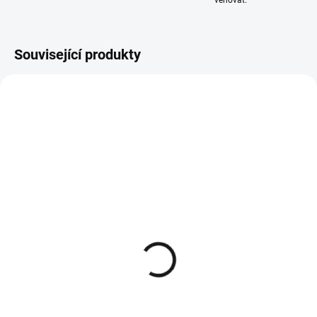
věnovat.
Související produkty
SKLADEM - IHNED K ODESLÁNÍ
SKLADEM - IHNED K ODESLÁNÍ
Briggs & Stratton svíčka
Briggs&Stratton, Honda
zapalovací BS-OHV
vzduchový filtr 491588S
RC12YC 992304
159 Kč
96 Kč
Do košíku
Do košíku
Vzduchový filtr pro