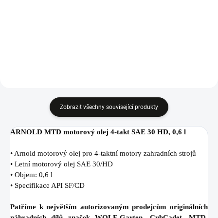
motory Briggs&Stratton a Honda,
Zapalovací svíčka Briggs &
491588S.
Stratton k motorům.
Zobrazit všechny související produkty
ARNOLD MTD motorový olej 4-takt SAE 30 HD, 0,6 l
• Arnold motorový olej pro 4-taktní motory zahradních strojů
• Letní motorový olej SAE 30/HD
• Objem: 0,6 l
• Specifikace API SF/CD
Patříme k největším autorizovaným prodejcům originálních
náhradních dílů značek WOLF-Garten, CubCadet, MTD,