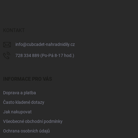
á
c
p
í
p
a
r
t
v
í
KONTAKT
k
y
v
info
@
cubcadet-nahradnidily.cz
ý
728 334 889 (Po-Pá 8-17 hod.)
p
i
s
u
INFORMACE PRO VÁS
Doprava a platba
Často kladené dotazy
Jak nakupovat
Všeobecné obchodní podmínky
Ochrana osobních údajů