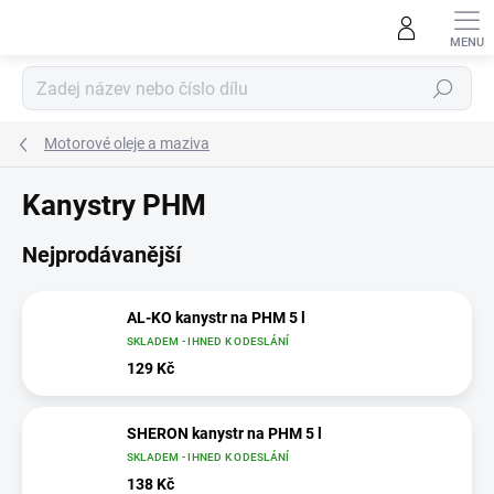
Přejít
na
obsah
Hledat
Motorové oleje a maziva
Kanystry PHM
Nejprodávanější
AL-KO kanystr na PHM 5 l
SKLADEM - IHNED K ODESLÁNÍ
129 Kč
SHERON kanystr na PHM 5 l
SKLADEM - IHNED K ODESLÁNÍ
138 Kč