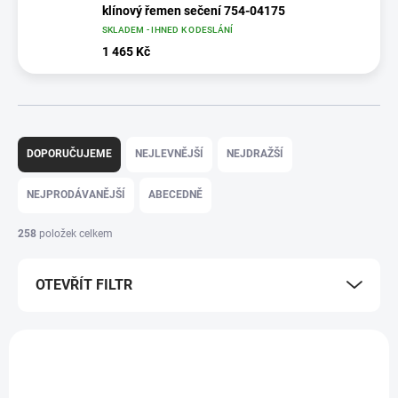
klínový řemen sečení 754-04175
SKLADEM - IHNED K ODESLÁNÍ
1 465 Kč
Ř
a
DOPORUČUJEME
NEJLEVNĚJŠÍ
NEJDRAŽŠÍ
z
e
NEJPRODÁVANĚJŠÍ
ABECEDNĚ
n
í
258
položek celkem
p
r
OTEVŘÍT FILTR
o
d
u
V
k
ý
t
p
ů
i