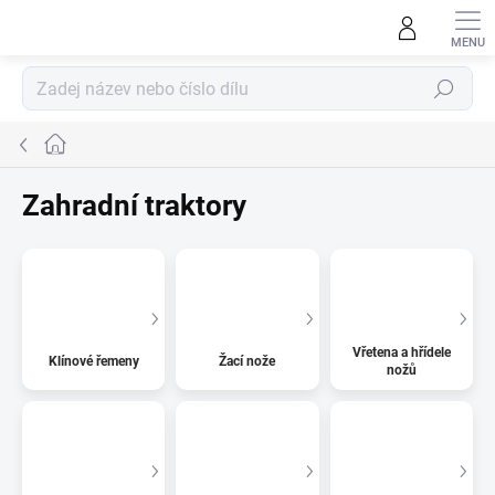
Přejít
na
obsah
Hledat
Domů
Zahradní traktory
Vřetena a hřídele
Klínové řemeny
Žací nože
nožů