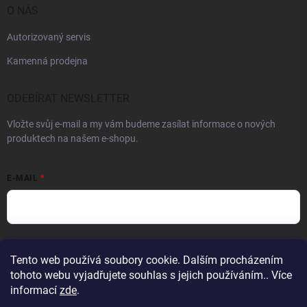
O NÁS
Autorizovaný servis
Kamenná prodejna
ODEBÍRAT NEWSLETTER
Vložte svůj e-mail a my vám budeme zasílat informace o nových
produktech na našem e-shopu.
E-MAIL
Vložením e-mailu souhlasíte s
podmínkami ochrany osobních údajů
Tento web používá soubory cookie. Dalším procházením
Přihlásit se
tohoto webu vyjadřujete souhlas s jejich používáním.. Více
informací
zde
.