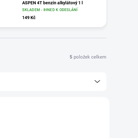
ASPEN 4T benzín alkylátový 1 l
SKLADEM - IHNED K ODESLÁNÍ
149 Kč
5
položek celkem
NOVINKA