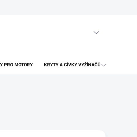
PRÁZDNÝ KOŠÍK
NÁKUPNÍ
KOŠÍK
LY PRO MOTORY
KRYTY A CÍVKY VYŽÍNAČŮ
OSTATNÍ N