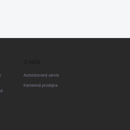
O NÁS
y
Autorizovaný servis
Kamenná prodejna
ed