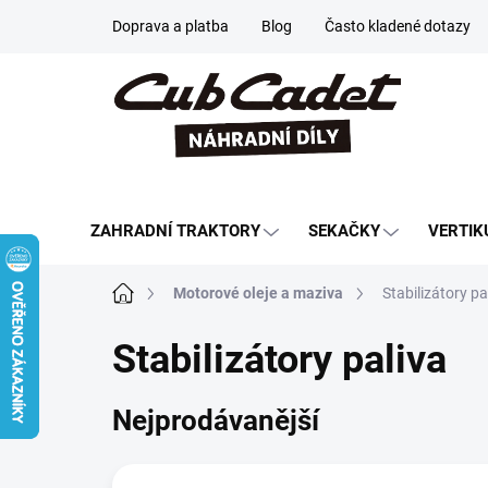
Přejít
Doprava a platba
Blog
Často kladené dotazy
na
obsah
ZAHRADNÍ TRAKTORY
SEKAČKY
VERTIK
Domů
Motorové oleje a maziva
Stabilizátory pa
Stabilizátory paliva
Nejprodávanější