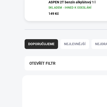
ASPEN 2T benzín alkylátový 1 l
SKLADEM - IHNED K ODESLÁNÍ
149 Kč
Ř
a
DOPORUČUJEME
NEJLEVNĚJŠÍ
NEJDRA
z
e
n
í
OTEVŘÍT FILTR
p
r
V
o
ý
d
p
u
i
k
s
t
p
ů