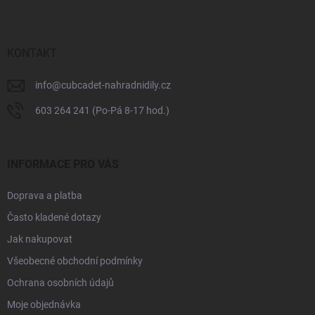
p
a
t
í
KONTAKT
info
@
cubcadet-nahradnidily.cz
603 264 241 (Po-Pá 8-17 hod.)
INFORMACE PRO VÁS
Doprava a platba
Často kladené dotazy
Jak nakupovat
Všeobecné obchodní podmínky
Ochrana osobních údajů
Moje objednávka