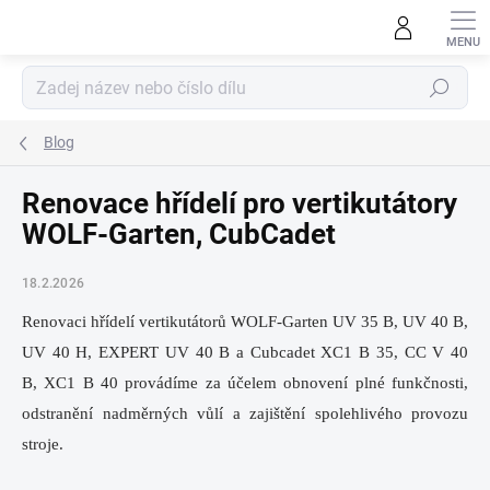
Přejít
na
obsah
Hledat
Blog
Renovace hřídelí pro vertikutátory
WOLF-Garten, CubCadet
18.2.2026
Renovaci hřídelí vertikutátorů WOLF-Garten UV 35 B, UV 40 B,
UV 40 H, EXPERT UV 40 B a Cubcadet XC1 B 35, CC V 40
B, XC1 B 40 provádíme za účelem obnovení plné funkčnosti,
odstranění nadměrných vůlí a zajištění spolehlivého provozu
stroje.