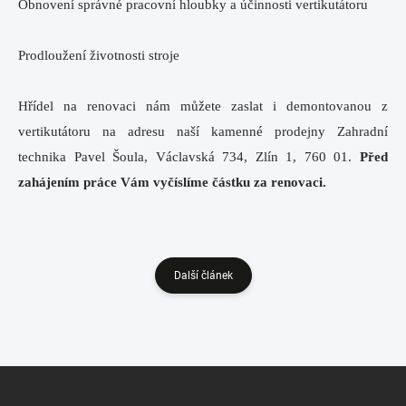
Obnovení správné pracovní hloubky a účinnosti vertikutátoru
Prodloužení životnosti stroje
Hřídel na renovaci nám můžete zaslat i demontovanou z
vertikutátoru na adresu naší kamenné prodejny Zahradní
technika Pavel Šoula, Václavská 734, Zlín 1, 760 01.
Před
zahájením práce Vám vyčíslíme částku za renovaci.
Další článek
Z
á