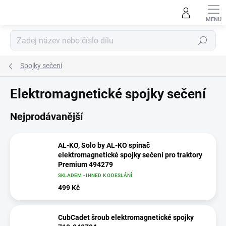
Přejít
na
obsah
Hledat
Spojky sečení
Elektromagnetické spojky sečení
Nejprodávanější
AL-KO, Solo by AL-KO spínač
elektromagnetické spojky sečení pro traktory
Premium 494279
SKLADEM - IHNED K ODESLÁNÍ
499 Kč
CubCadet šroub elektromagnetické spojky