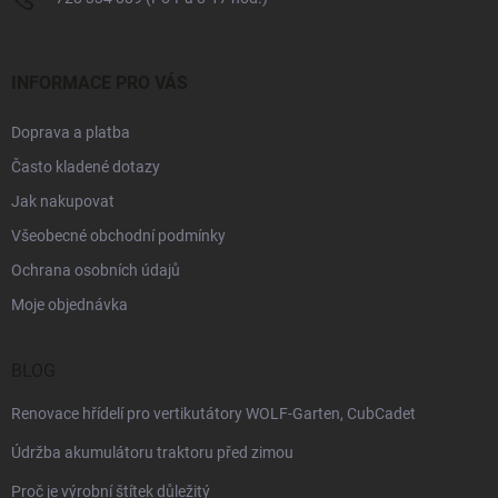
p
i
s
u
INFORMACE PRO VÁS
Doprava a platba
Často kladené dotazy
Jak nakupovat
Všeobecné obchodní podmínky
Ochrana osobních údajů
Moje objednávka
BLOG
Renovace hřídelí pro vertikutátory WOLF-Garten, CubCadet
Údržba akumulátoru traktoru před zimou
Proč je výrobní štítek důležitý