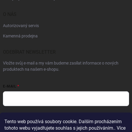
O NÁS
Autorizovaný servis
Kamenná prodejna
ODEBÍRAT NEWSLETTER
Vložte svůj e-mail a my vám budeme zasílat informace o nových
produktech na našem e-shopu.
E-MAIL
Vložením e-mailu souhlasíte s
podmínkami ochrany osobních údajů
Tento web používá soubory cookie. Dalším procházením
Přihlásit se
tohoto webu vyjadřujete souhlas s jejich používáním.. Více