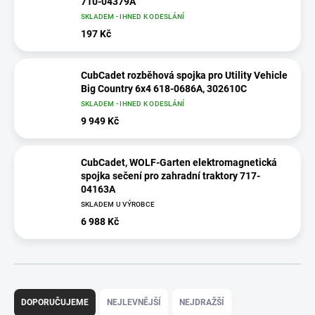
710-04379A
SKLADEM - IHNED K ODESLÁNÍ
197 Kč
CubCadet rozběhová spojka pro Utility Vehicle
Big Country 6x4 618-0686A, 302610C
SKLADEM - IHNED K ODESLÁNÍ
9 949 Kč
CubCadet, WOLF-Garten elektromagnetická
spojka sečení pro zahradní traktory 717-
04163A
SKLADEM U VÝROBCE
6 988 Kč
Ř
a
DOPORUČUJEME
NEJLEVNĚJŠÍ
NEJDRAŽŠÍ