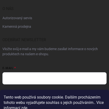
O NÁS
Autorizovaný servis
Kamenná prodejna
ODEBÍRAT NEWSLETTER
Vložte svůj e-mail a my vám budeme zasílat informace o nových
produktech na našem e-shopu.
E-MAIL
Vložením e-mailu souhlasíte s
podmínkami ochrany osobních údajů
Tento web používá soubory cookie. Dalším procházením
Přihlásit se
tohoto webu vyjadřujete souhlas s jejich používáním.. Více
informací
zde
.