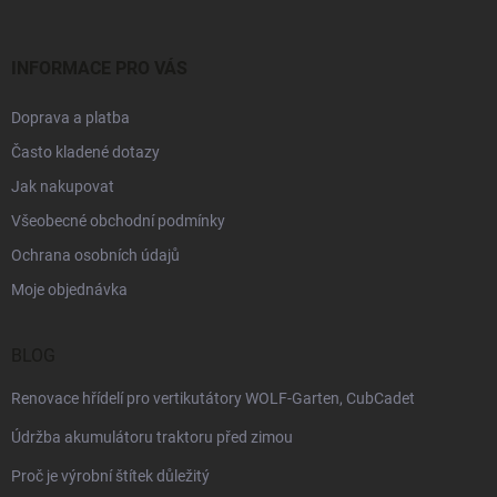
i
s
u
INFORMACE PRO VÁS
Doprava a platba
Často kladené dotazy
Jak nakupovat
Všeobecné obchodní podmínky
Ochrana osobních údajů
Moje objednávka
BLOG
Renovace hřídelí pro vertikutátory WOLF-Garten, CubCadet
Údržba akumulátoru traktoru před zimou
Proč je výrobní štítek důležitý