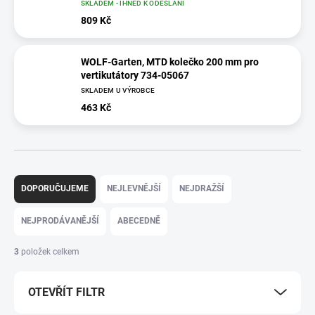
SKLADEM - IHNED K ODESLÁNÍ
809 Kč
WOLF-Garten, MTD kolečko 200 mm pro
vertikutátory 734-05067
SKLADEM U VÝROBCE
463 Kč
Ř
a
DOPORUČUJEME
NEJLEVNĚJŠÍ
NEJDRAŽŠÍ
z
e
NEJPRODÁVANĚJŠÍ
ABECEDNĚ
n
í
3
položek celkem
p
r
OTEVŘÍT FILTR
o
d