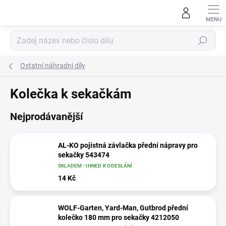
Přejít
na
obsah
Hledat
Ostatní náhradní díly
Kolečka k sekačkám
Nejprodávanější
AL-KO pojistná závlačka přední nápravy pro
sekačky 543474
SKLADEM - IHNED K ODESLÁNÍ
14 Kč
WOLF-Garten, Yard-Man, Gutbrod přední
kolečko 180 mm pro sekačky 4212050