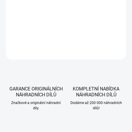
−
+
Přidat do košíku
ARNOLD univerzální sprej na ošetřování zahradních přístrojů 250 ml.
DETAILNÍ INFORMACE
ZEPTAT SE
HLÍDAT
GARANCE ORIGINÁLNÍCH
KOMPLETNÍ NABÍDKA
NÁHRADNÍCH DÍLŮ
NÁHRADNÍCH DÍLŮ
Značkové a originální náhradní
Dodáme až 200 000 náhradních
díly.
dílů!