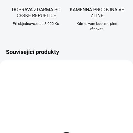
DOPRAVA ZDARMA PO
KAMENNÁ PRODEJNA VE
ČESKÉ REPUBLICE
ZLÍNĚ
Při objednávce nad 3 000 Kč.
Kde se vám budeme plně
věnovat.
Související produkty
SKLADEM - IHNED K ODESLÁNÍ
SKLADEM - IHNED K ODESLÁNÍ
SHERON kanystr na PHM
CubCadet 10W-30
5 l