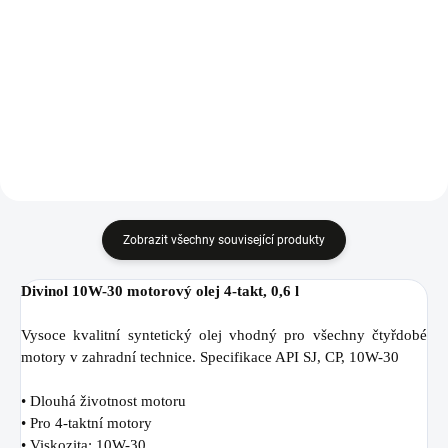
Stabilizátor paliva Briggs &
Stratton FUEL FIT pro 2 a 4-taktní
motory.
Zobrazit všechny související produkty
Divinol 10W-30 motorový olej 4-takt, 0,6 l
Vysoce kvalitní syntetický olej vhodný pro všechny čtyřdobé
motory v zahradní technice. Specifikace API SJ, CP, 10W-30
• Dlouhá životnost motoru
• Pro 4-taktní motory
• Viskozita: 10W-30