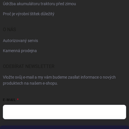
Údržba akumulátoru traktoru před zimou
Proč je výrobní štítek důležitý
O NÁS
Autorizovaný servis
Kamenná prodejna
ODEBÍRAT NEWSLETTER
Vložte svůj e-mail a my vám budeme zasílat informace o nových
produktech na našem e-shopu.
E-MAIL
Vložením e-mailu souhlasíte s
podmínkami ochrany osobních údajů