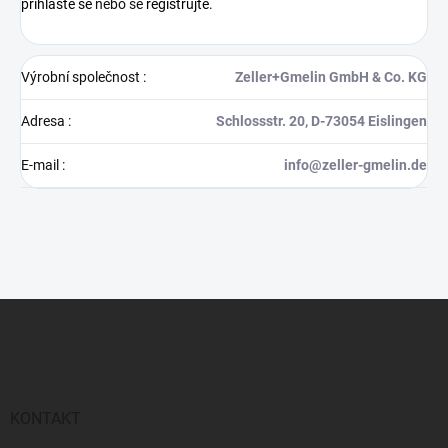
přihlaste se
nebo se
registrujte
.
Výrobní společnost
:
Zeller+Gmelin GmbH & Co. KG
Adresa
:
Schlossstr. 20, D-73054 Eislingen
E-mail
:
info@zeller-gmelin.de
Z
á
p
a
t
í
KONTAKT