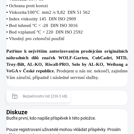
• Ochrana proti korozi
• Viskozita/100°C mm2 /s 9,82 DIN 51 562
• Index viskozity 145 DIN ISO 2909
• Bod tuhnutí °C < -20 DIN ISO 3016
• Bod vzplanutí °C > 220 DIN ISO 2592
• Vhodný pro celoroční použití
Patříme k největším autorizovaným prodejcům originálních
náhradních dílů značek WOLF-Garten, CubCadet, MTD,
Troy-Bilt, AL-KO, Riwall-PRO, Solo by AL-KO, Weibang a
VeGA v České republice.
Prodejem u nás nic nekončí, zajistíme
Vám záruční, případně i následné servisní služby.
Bezpečnostní list (236.5 kB)
Diskuze
Buďte první, kdo napíše příspěvek k této položce.
Pouze registrovaní uživatelé mohou vkládat příspěvky. Prosím