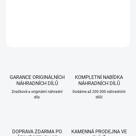
Sada náhradních klíčů zapalování pro Zero Turn ridery CubCadet.
DETAILNÍ INFORMACE
ZEPTAT SE
HLÍDAT
GARANCE ORIGINÁLNÍCH
KOMPLETNÍ NABÍDKA
NÁHRADNÍCH DÍLŮ
NÁHRADNÍCH DÍLŮ
Značkové a originální náhradní
Dodáme až 200 000 náhradních
díly.
dílů!
DOPRAVA ZDARMA PO
KAMENNÁ PRODEJNA VE