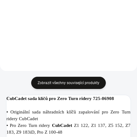
Do košíku
Do košíku
Elektromagnetická spojka sečení
Vzduchový filtr pro traktory
pro Zero Turn ridery CubCadet
CubCadet, WOLF-Garten, MTD a
PRO, 717-05192.
Riwall-PRO, 737-05122.
Zobrazit všechny související produkty
CubCadet sada klíčů pro Zero Turn ridery 725-06908
• Originální sada náhradních klíčů zapalování pro Zero Turn
ridery CubCadet
• Pro Zero Turn ridery
CubCadet
Z1 122, Z1 137, Z5 152, Z7
183, Z9 183iD, Pro Z 100-48