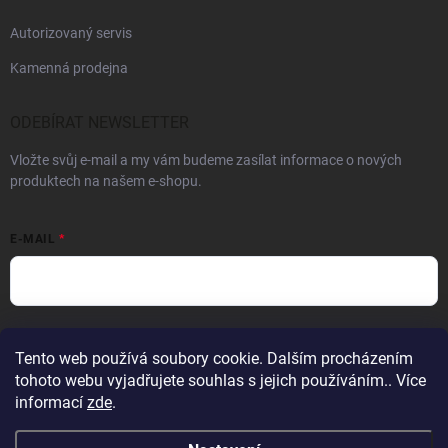
Autorizovaný servis
Kamenná prodejna
ODEBÍRAT NEWSLETTER
Vložte svůj e-mail a my vám budeme zasílat informace o nových
produktech na našem e-shopu.
E-MAIL
Vložením e-mailu souhlasíte s
podmínkami ochrany osobních údajů
Tento web používá soubory cookie. Dalším procházením
Přihlásit se
tohoto webu vyjadřujete souhlas s jejich používáním.. Více
informací
zde
.