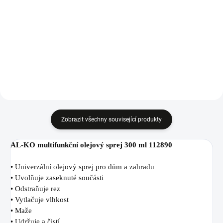
běžné PHM.
Riwall celoroční motorový olej 4-
takt SAE 10W-30, 0,6 l.
Zobrazit všechny související produkty
AL-KO multifunkční olejový sprej 300 ml 112890
• Univerzální olejový sprej pro dům a zahradu
• Uvolňuje zaseknuté součásti
• Odstraňuje rez
• Vytlačuje vlhkost
• Maže
• Udržuje a čistí