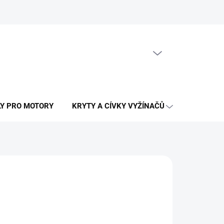
PRÁZDNÝ KOŠÍK
NÁKUPNÍ
KOŠÍK
LY PRO MOTORY
KRYTY A CÍVKY VYŽÍNAČŮ
OSTATNÍ N