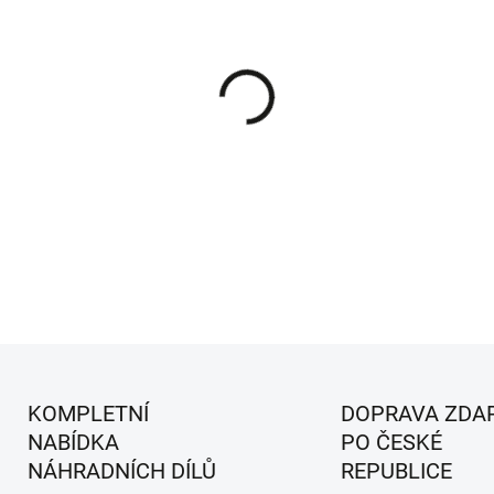
MŮŽEME DORUČIT DO:
14.8.2
−
+
Klínový řemen pojezdu pro sekačky
DETAILNÍ INFORMACE
KOMPLETNÍ
DOPRAVA ZDA
NABÍDKA
PO ČESKÉ
NÁHRADNÍCH DÍLŮ
REPUBLICE