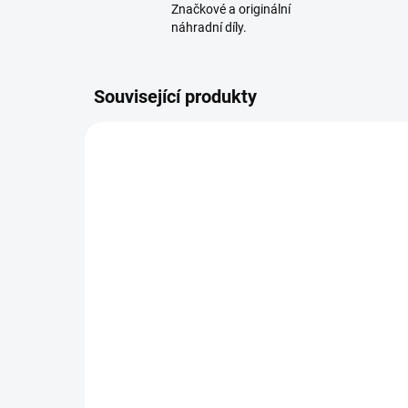
Značkové a originální
náhradní díly.
Související produkty
SKLADEM - IHNED K ODESLÁNÍ
WOLF-Garten náhradní
WO
nůž TRIPLEX pro sekačku
nů
A 530 A SP HW IS
A 4
HW