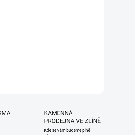
026
MOŽNOSTI DORUČENÍ
Přidat do košíku
 CubCadet, WOLF-Garten a MTD.
ZEPTAT SE
HLÍDAT
RMA
KAMENNÁ
PRODEJNA VE ZLÍNĚ
Kde se vám budeme plně