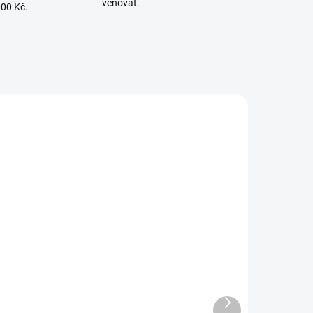
věnovat.
000 Kč.
LÁNÍ
NA DOTAZ
vý
Divinol motorový olej 4-
takt 10W-30, 0,6 l
99 Kč
Další