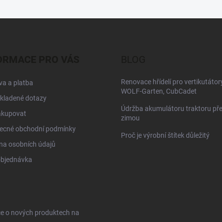
ORMACE PRO VÁS
BLOG
Renovace hřídelí pro vertikutátor
a a platba
WOLF-Garten, CubCadet
kladené dotazy
Údržba akumulátoru traktoru př
akupovat
zimou
ecné obchodní podmínky
Proč je výrobní štítek důležitý
na osobních údajů
objednávka
ce o nových produktech na