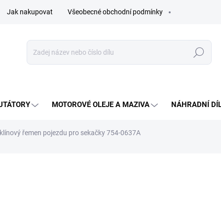
Jak nakupovat
Všeobecné obchodní podmínky
Hledat
UTÁTORY
MOTOROVÉ OLEJE A MAZIVA
NÁHRADNÍ DÍ
línový řemen pojezdu pro sekačky 754-0637A
ocení
420 Kč
Měrná
SKLADEM U VÝROBCE
cena: