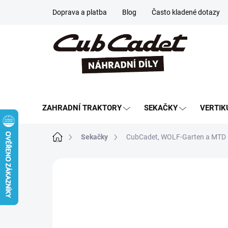
Přejít
Doprava a platba
Blog
Často kladené dotazy
na
obsah
ZAHRADNÍ TRAKTORY
SEKAČKY
VERTIK
Domů
Sekačky
CubCadet, WOLF-Garten a MTD k
Neohodnoceno
Podrobnosti hodn