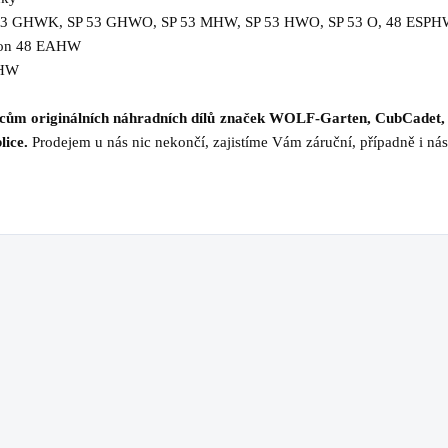
53 GHWK, SP 53 GHWO, SP 53 MHW, SP 53 HWO, SP 53 O, 48 ESP
on 48 EAHW
 HW
jcům originálních náhradních dílů značek WOLF-Garten, CubCadet,
lice.
Prodejem u nás nic nekončí, zajistíme Vám záruční, případně i nás