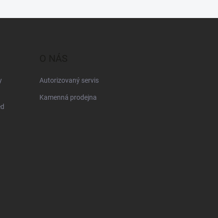
O NÁS
y
Autorizovaný servis
Kamenná prodejna
ed