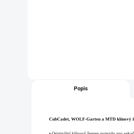
1 392 Kč
2 
Do košíku
Žací nůž TRIPLEX pro sekačku s
Žac
elektrickým startem WOLF-
sek
Garten A 530 A SP HW IS.
HW,
Popis
CubCadet, WOLF-Garten a MTD klínový ř
• Originální klínový řemen pojezdu pro seka