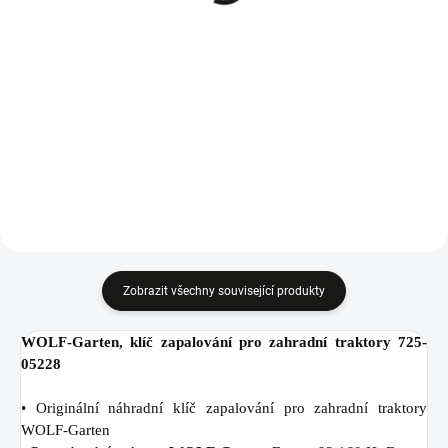
Do košíku
Do košíku
Klínový řemen sečení pro traktory
Hřídel vřetena nože pro zahradní
CubCadet, WOLF-Garten a
traktory CubCadet, WOLF-Garten
MTD, 754-04060C.
a MTD.
Zobrazit všechny související produkty
WOLF-Garten, klíč zapalování pro zahradní traktory 725-
05228
• Originální náhradní klíč zapalování pro zahradní traktory
WOLF-Garten