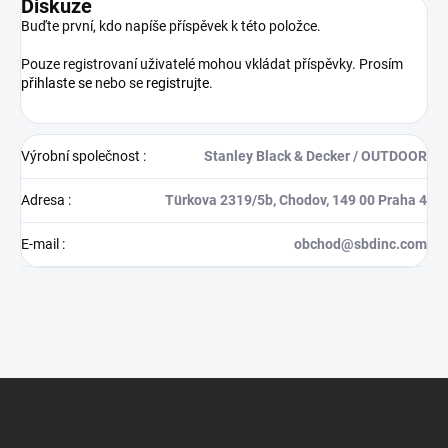
Diskuze
Buďte první, kdo napíše příspěvek k této položce.
Pouze registrovaní uživatelé mohou vkládat příspěvky. Prosím
přihlaste se
nebo se
registrujte
.
Výrobní společnost
:
Stanley Black & Decker / OUTDOOR
Adresa
:
Türkova 2319/5b, Chodov, 149 00 Praha 4
E-mail
:
obchod@sbdinc.com
Z
á
p