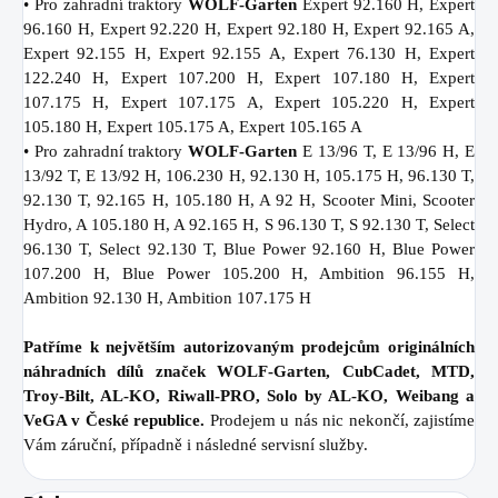
• Pro zahradní traktory
WOLF-Garten
Expert 92.160 H, Expert
96.160 H, Expert 92.220 H, Expert 92.180 H, Expert 92.165 A,
Expert 92.155 H, Expert 92.155 A, Expert 76.130 H, Expert
122.240 H, Expert 107.200 H, Expert 107.180 H, Expert
107.175 H, Expert 107.175 A, Expert 105.220 H, Expert
105.180 H, Expert 105.175 A, Expert 105.165 A
• Pro zahradní traktory
WOLF-Garten
E 13/96 T, E 13/96 H, E
13/92 T, E 13/92 H, 106.230 H, 92.130 H, 105.175 H, 96.130 T,
92.130 T, 92.165 H, 105.180 H, A 92 H, Scooter Mini, Scooter
Hydro, A 105.180 H, A 92.165 H, S 96.130 T, S 92.130 T, Select
96.130 T, Select 92.130 T, Blue Power 92.160 H, Blue Power
107.200 H, Blue Power 105.200 H, Ambition 96.155 H,
Ambition 92.130 H, Ambition 107.175 H
Patříme k největším autorizovaným prodejcům originálních
náhradních dílů značek WOLF-Garten, CubCadet, MTD,
Troy-Bilt, AL-KO, Riwall-PRO, Solo by AL-KO, Weibang a
VeGA v České republice.
Prodejem u nás nic nekončí, zajistíme
Vám záruční, případně i následné servisní služby.