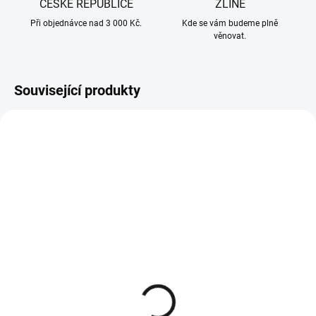
ČESKÉ REPUBLICE
ZLÍNĚ
Při objednávce nad 3 000 Kč.
Kde se vám budeme plně
věnovat.
Související produkty
SKLADEM - IHNED K ODESLÁNÍ
SKLADEM - IHNED K ODESLÁNÍ
CubCadet, MTD, WOLF-
CubCadet, WOLF-Garten,
Garten klínový řemen
MTD hřídel nože 738-
sečení 754-04060C
04241
1 206 Kč
516 Kč