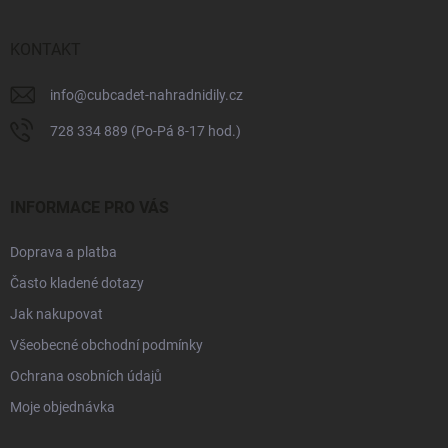
a
t
í
KONTAKT
info
@
cubcadet-nahradnidily.cz
728 334 889 (Po-Pá 8-17 hod.)
INFORMACE PRO VÁS
Doprava a platba
Často kladené dotazy
Jak nakupovat
Všeobecné obchodní podmínky
Ochrana osobních údajů
Moje objednávka