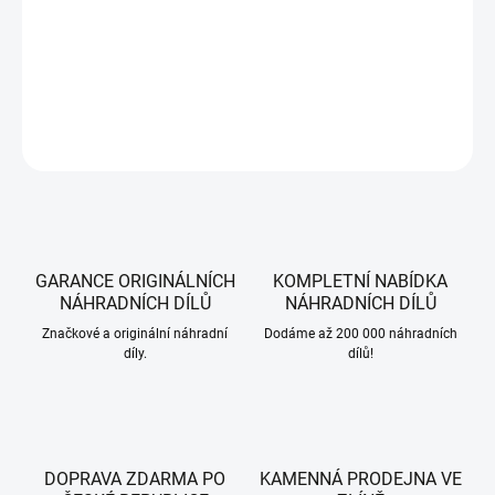
Náhradní klíč zapalování pro zahradní traktory WOLF-Garten.
DETAILNÍ INFORMACE
ZEPTAT SE
HLÍDAT
GARANCE ORIGINÁLNÍCH
KOMPLETNÍ NABÍDKA
NÁHRADNÍCH DÍLŮ
NÁHRADNÍCH DÍLŮ
Značkové a originální náhradní
Dodáme až 200 000 náhradních
díly.
dílů!
DOPRAVA ZDARMA PO
KAMENNÁ PRODEJNA VE