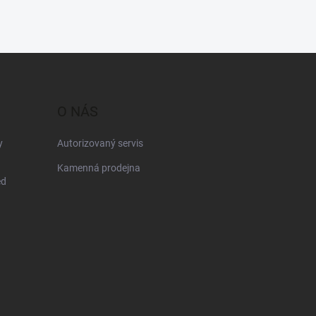
O NÁS
y
Autorizovaný servis
Kamenná prodejna
ed