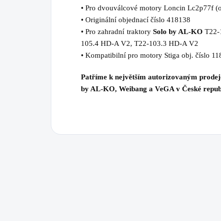
• Pro dvouválcové motory Loncin Lc2p77f (
• Originální objednací číslo 418138
• Pro zahradní traktory
Solo by AL-KO
T22-
105.4 HD-A V2, T22-103.3 HD-A V2
• Kompatibilní pro motory Stiga obj. číslo 
Patříme k největším autorizovaným prode
by AL-KO, Weibang a VeGA v České repub