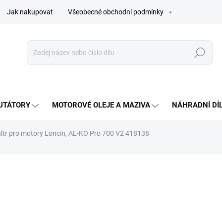
Jak nakupovat
Všeobecné obchodní podmínky
Hledat
UTÁTORY
MOTOROVÉ OLEJE A MAZIVA
NÁHRADNÍ DÍ
filtr pro motory Loncin, AL-KO Pro 700 V2 418138
ocení
333 Kč
Měrná
SKLADEM - IHNED K ODES
cena: