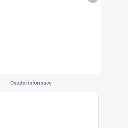
943 Kč
Do košíku
ory
Nůž levý pro zahradní traktory
 95
Solo by AL-KO, záběry 102, 103,
105 cm, 521208.
Ostatní informace