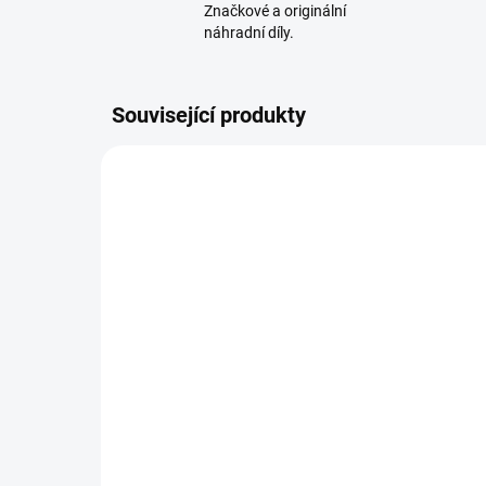
Značkové a originální
náhradní díly.
Související produkty
SKLADEM - IHNED K ODESLÁNÍ
Solo by AL-KO vzduchový
AL-
filtr pro zahradní traktor 2-
zah
válec 418110
AL