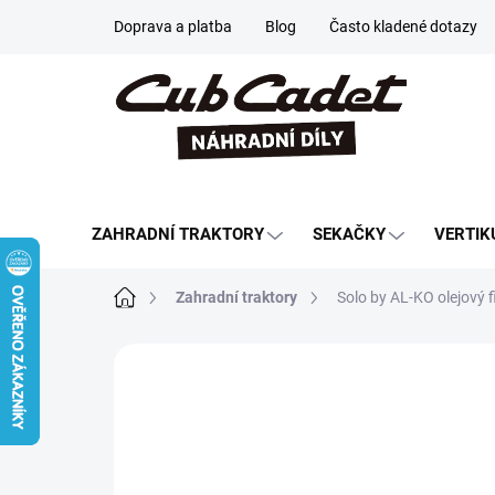
Přejít
Doprava a platba
Blog
Často kladené dotazy
na
obsah
ZAHRADNÍ TRAKTORY
SEKAČKY
VERTIK
Domů
Zahradní traktory
Solo by AL-KO olejový 
Neohodnoceno
Podrobnosti hodn