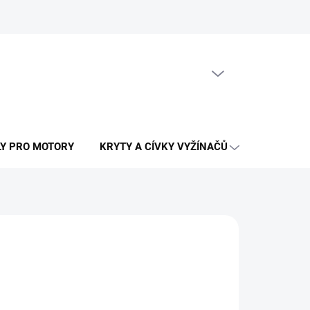
PRÁZDNÝ KOŠÍK
NÁKUPNÍ
KOŠÍK
LY PRO MOTORY
KRYTY A CÍVKY VYŽÍNAČŮ
OSTATNÍ N
LÁNÍ