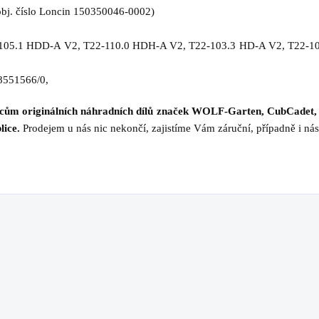
obj. číslo Loncin 150350046-0002)
105.1 HDD-A V2, T22-110.0 HDH-A V2, T22-103.3 HD-A V2, T22-1
118551566/0,
jcům originálních náhradních dílů značek WOLF-Garten, CubCadet,
lice.
Prodejem u nás nic nekončí, zajistíme Vám záruční, případně i nás