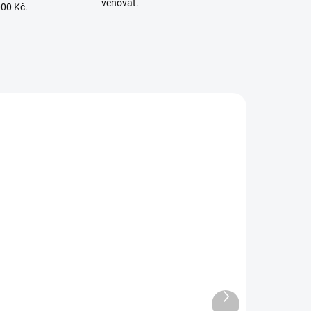
věnovat.
000 Kč.
LÁNÍ
SKLADEM - IHNED K ODESLÁNÍ
ro
AL-KO žací nůž levý pro
by
zahradní traktory Solo by
AL-KO 521208
Další
produkt