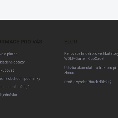
ORMACE PRO VÁS
BLOG
Renovace hřídelí pro vertikutátor
a a platba
WOLF-Garten, CubCadet
kladené dotazy
Údržba akumulátoru traktoru př
akupovat
zimou
ecné obchodní podmínky
Proč je výrobní štítek důležitý
na osobních údajů
objednávka