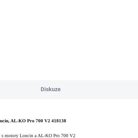
3 Kč
899 Kč
Do košíku
Do košíku
 pravý pro zahradní traktory
Nůž pravý pro zahradní trakt
 by AL-KO, záběry 102, 103,
Solo by AL-KO, záběry 92, 93,
 cm, 521208.
cm, 461743.
Diskuze
Loncin, AL-KO Pro 700 V2 418138
tory s motory Loncin a AL-KO Pro 700 V2