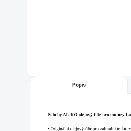
259 Kč
94
Do košíku
Vzduchový filtr s molitanovým
Nůž
předfiltrem pro traktory Solo by
Solo
AL-KO.
105
Popis
Solo by AL-KO olejový filtr pro motory 
• Originální olejový filtr pro zahradní trak