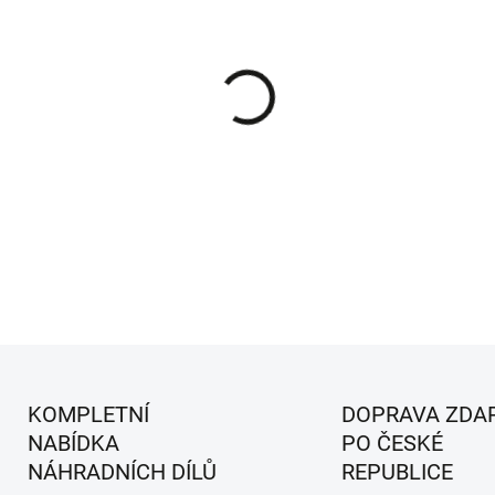
MŮŽEME DORUČIT DO:
11.8.2
−
+
Filtr oleje pro traktory s motory Lo
DETAILNÍ INFORMACE
KOMPLETNÍ
DOPRAVA ZDA
NABÍDKA
PO ČESKÉ
NÁHRADNÍCH DÍLŮ
REPUBLICE