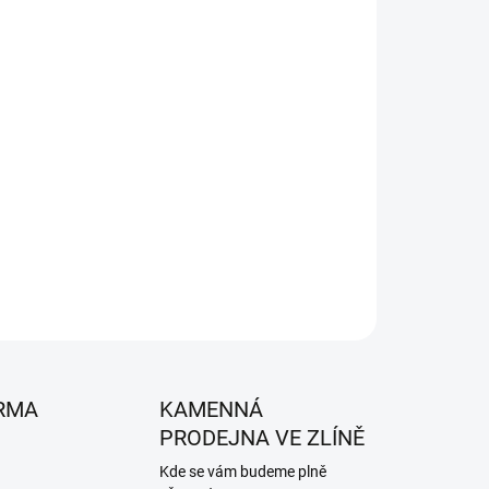
026
MOŽNOSTI DORUČENÍ
Přidat do košíku
ncin a AL-KO Pro 700 V2, 418138.
ZEPTAT SE
HLÍDAT
RMA
KAMENNÁ
PRODEJNA VE ZLÍNĚ
Kde se vám budeme plně