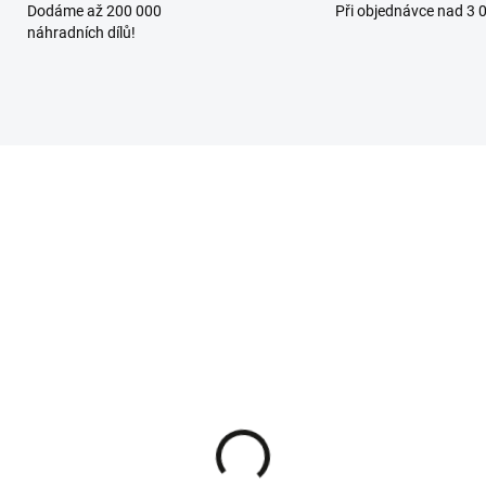
Dodáme až 200 000
Při objednávce nad 3 
náhradních dílů!
SKLADEM - IHNED K ODESLÁNÍ
SKLADEM - IHNED K ODES
KO žací nůž pravý pro
AL-KO žací nůž pravý p
radní traktory Solo by
zahradní traktory Solo 
-KO 521207
AL-KO 461743