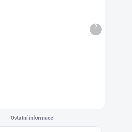
LÁNÍ
NA DOTAZ
n
CubCadet, MTD
ktor
antiskalpovací kolečko pro
5A
zahradní traktory 734-
Další
05364
produkt
331 Kč
Detail
Antiskalpovací kolečko pro
T3
zahradní traktory CubCadet a
MTD, 734-05364.
Ostatní informace