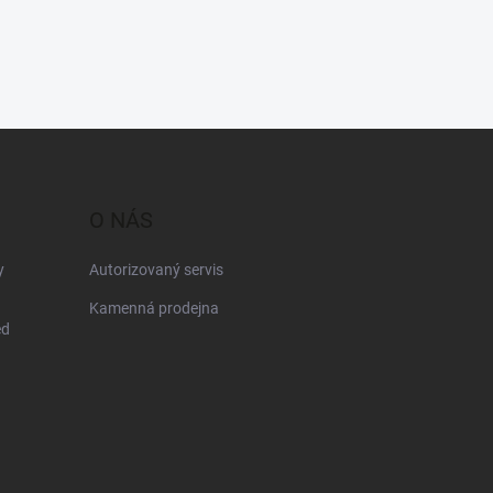
O NÁS
y
Autorizovaný servis
Kamenná prodejna
ed