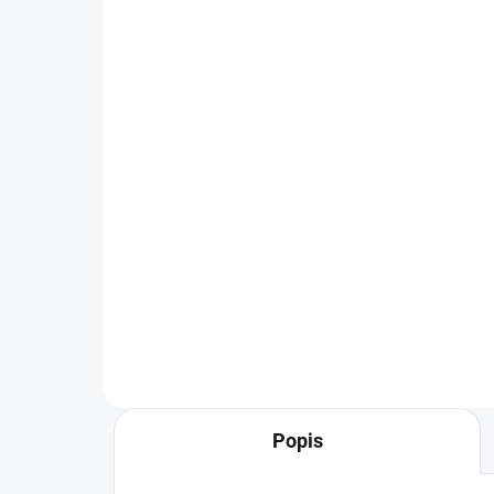
SKLADEM U VÝROBCE
Kovová tryska na mytí
Mat
žacího ústrojí 737-04003D
na 
06
273 Kč
95
Do košíku
Originální mycí tryska pro
traktory, 737-04003D.
Mati
WOL
Riw
Popis