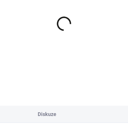
SKLADEM U VÝROBCE
SKLADEM - IHNED K ODES
ice pro kovovou trysku
CubCadet klínový řeme
mytí žacího ústrojí 712-
sečení pro zahradní tra
41
XT3 QS137 754-0502
 Kč
1 868 Kč
Do košíku
Do košíku
ce mycí trysky pro traktory
Klínový řemen sečení pro
F-Garten, CubCadet, MTD a
zahradní traktor CubCadet X
all-PRO.
QS137, 754-05025A.
Diskuze