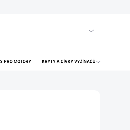
PRÁZDNÝ KOŠÍK
NÁKUPNÍ
KOŠÍK
LY PRO MOTORY
KRYTY A CÍVKY VYŽÍNAČŮ
OSTATNÍ N