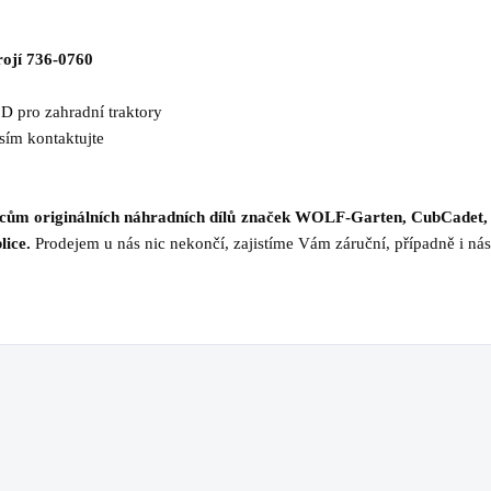
rojí 736-0760
3D
pro zahradní traktory
osím kontaktujte
jcům originálních náhradních dílů značek WOLF-Garten, CubCadet,
lice.
Prodejem u nás nic nekončí, zajistíme Vám záruční, případně i nás