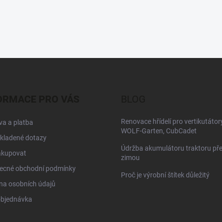
ORMACE PRO VÁS
BLOG
Renovace hřídelí pro vertikutátor
a a platba
WOLF-Garten, CubCadet
kladené dotazy
Údržba akumulátoru traktoru př
akupovat
zimou
ecné obchodní podmínky
Proč je výrobní štítek důležitý
na osobních údajů
objednávka