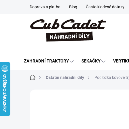
Přejít
Doprava a platba
Blog
Často kladené dotazy
na
obsah
ZAHRADNÍ TRAKTORY
SEKAČKY
VERTIK
Domů
Ostatní náhradní díly
Podložka kovové tr
Neohodnoceno
Podrobnosti hodn