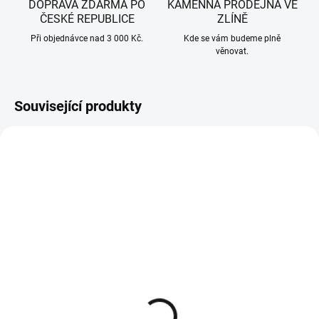
DOPRAVA ZDARMA PO
KAMENNÁ PRODEJNA VE
ČESKÉ REPUBLICE
ZLÍNĚ
Při objednávce nad 3 000 Kč.
Kde se vám budeme plně
věnovat.
Související produkty
SKLADEM - IHNED K ODESLÁNÍ
SKLADEM - IHNED K ODESLÁNÍ
CubCadet, WOLF-Garten,
CubCadet, WOLF-Garten,
MTD, Riwall-PRO hřídel
MTD, Riwall-PRO hřídel
nože levá 738-1128
pravá nože 738-1010A