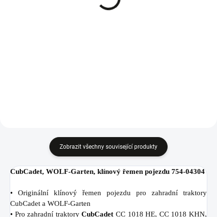
956 Kč
1 013 Kč
Do košíku
Do košíku
Hřídel nože levá pro traktory
Hřídel nože pravá pro traktory
CubCadet, WOLF-Garten, MTD a
CubCadet, WOLF-Garten, MTD a
Riwall, 738-1128.
Riwall, 738-1010A.
Zobrazit všechny související produkty
CubCadet, WOLF-Garten, klínový řemen pojezdu 754-04304
• Originální klínový řemen pojezdu pro zahradní traktory
CubCadet a WOLF-Garten
• Pro zahradní traktory
CubCadet
CC 1018 HE, CC 1018 KHN,