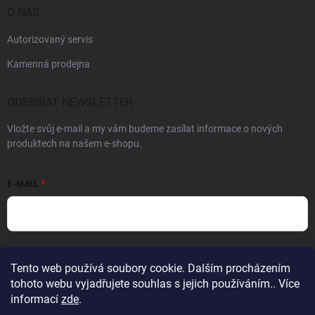
O NÁS
Autorizovaný servis
Kamenná prodejna
ODEBÍRAT NEWSLETTER
Vložte svůj e-mail a my vám budeme zasílat informace o nových
produktech na našem e-shopu.
E-MAIL
Vložením e-mailu souhlasíte s
podmínkami ochrany osobních údajů
Tento web používá soubory cookie. Dalším procházením
Přihlásit se
tohoto webu vyjadřujete souhlas s jejich používáním.. Více
informací
zde
.