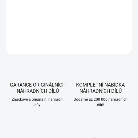
Klínový řemen pojezdu pro traktory CubCadet a WOLF-Garten, 754-
04304.
DETAILNÍ INFORMACE
ZEPTAT SE
HLÍDAT
GARANCE ORIGINÁLNÍCH
KOMPLETNÍ NABÍDKA
NÁHRADNÍCH DÍLŮ
NÁHRADNÍCH DÍLŮ
Značkové a originální náhradní
Dodáme až 200 000 náhradních
díly.
dílů!