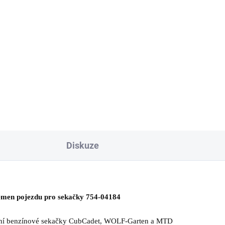
392 Kč
829 Kč
Do košíku
Do košíku
í nůž TRIPLEX pro sekačku s
Žací nůž pro sekačky CubCade
ktrickým startem WOLF-
MTD, WOLF-Garten, Yard Man
ten A 530 A SP HW IS.
Black Line.
Diskuze
men pojezdu pro sekačky 754-04184
tační benzínové sekačky CubCadet, WOLF-Garten a MTD