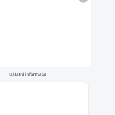
63 Kč
Do košíku
t,
Šroub nože pro sekačky
 a
CubCadet, MTD a WOLF-Garten,
710-1044.
Ostatní informace