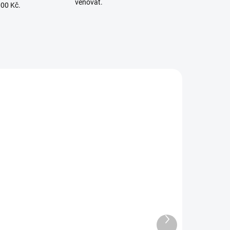
věnovat.
000 Kč.
LÁNÍ
SKLADEM U VÝROBCE
ine
CubCadet, MTD, WOLF-
ky
Garten šroub nože pro
benzinové sekačky 710-
Další
1044
produkt