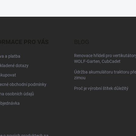
ORMACE PRO VÁS
BLOG
Renovace hřídelí pro vertikutátor
a a platba
WOLF-Garten, CubCadet
kladené dotazy
Údržba akumulátoru traktoru př
akupovat
zimou
ecné obchodní podmínky
Proč je výrobní štítek důležitý
na osobních údajů
objednávka
ce o nových produktech na