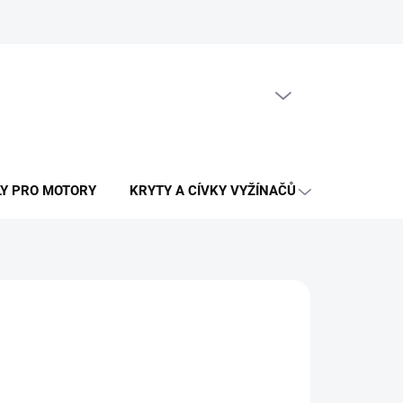
PRÁZDNÝ KOŠÍK
NÁKUPNÍ
KOŠÍK
LY PRO MOTORY
KRYTY A CÍVKY VYŽÍNAČŮ
OSTATNÍ N
LÁNÍ