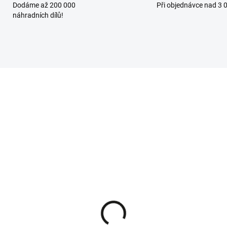
Dodáme až 200 000
Při objednávce nad 3 
náhradních dílů!
SKLADEM - IHNED K ODESLÁNÍ
SKLADEM - IHNED K ODES
LF-Garten náhradní
CubCadet, MTD, Black L
ž TRIPLEX pro sekačku
náhradní nůž pro sekač
30 A SP HW IS
742-04364