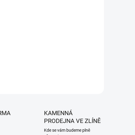
26
MOŽNOSTI DORUČENÍ
Přidat do košíku
 CubCadet, WOLF-Garten a MTD, 754-04184.
ZEPTAT SE
HLÍDAT
RMA
KAMENNÁ
PRODEJNA VE ZLÍNĚ
Kde se vám budeme plně