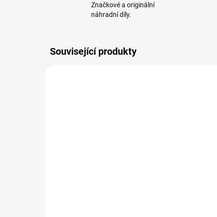
Značkové a originální
náhradní díly.
Související produkty
NA DOTAZ
WOLF-Garten náhradní
WO
nůž TRIPLEX pro sekačky
nů
A 460 A SP HW, A 460 A SP
A 5
HW IS