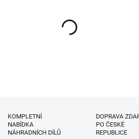
MŮŽEME DORUČIT DO:
7.8.20
−
+
Klínový řemen pojezdu pro sekačky
DETAILNÍ INFORMACE
KOMPLETNÍ
DOPRAVA ZDA
NABÍDKA
PO ČESKÉ
NÁHRADNÍCH DÍLŮ
REPUBLICE