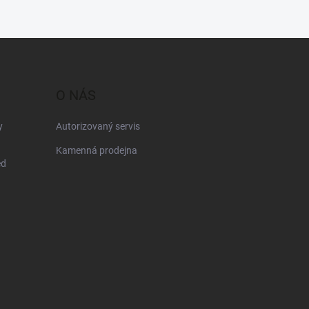
O NÁS
y
Autorizovaný servis
Kamenná prodejna
ed