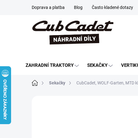
Přejít
Doprava a platba
Blog
Často kladené dotazy
na
obsah
ZAHRADNÍ TRAKTORY
SEKAČKY
VERTIK
Domů
Sekačky
CubCadet, WOLF-Garten, MTD kl
Neohodnoceno
Podrobnosti hodn