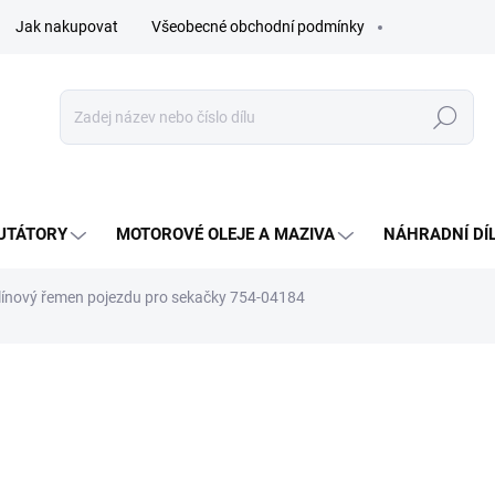
Jak nakupovat
Všeobecné obchodní podmínky
Hledat
UTÁTORY
MOTOROVÉ OLEJE A MAZIVA
NÁHRADNÍ DÍ
ínový řemen pojezdu pro sekačky 754-04184
ocení
551 Kč
Měrná
SKLADEM - IHNED K ODES
cena: