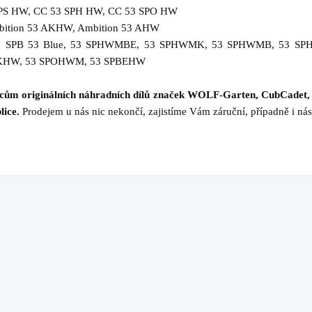
PS HW, CC 53 SPH HW, CC 53 SPO HW
ition 53 AKHW, Ambition 53 AHW
 SPB 53 Blue, 53 SPHWMBE, 53 SPHWMK, 53 SPHWMB, 53 SP
PKHW, 53 SPOHWM, 53 SPBEHW
jcům originálních náhradních dílů značek WOLF-Garten, CubCadet,
lice.
Prodejem u nás nic nekončí, zajistíme Vám záruční, případně i nás