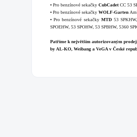
• Pro benzínové sekačky
CubCadet
CC 53 S
• Pro benzínové sekačky
WOLF-Garten
Amb
• Pro benzínové sekačky
MTD
53 SPKHW,
SPOEHW, 53 SPOHW, 53 SPBHW, 5360 S
Patříme k největším autorizovaným prode
by AL-KO, Weibang a VeGA v České repub