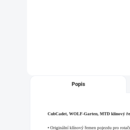
2 103 Kč
1 
Detail
Žací nůž TRIPLEX pro
Žac
sekačky WOLF-Garten A 460 A SP
ele
HW, A 460 A SP HW IS.
Gar
Popis
CubCadet, WOLF-Garten, MTD klínový ře
• Originální klínový řemen pojezdu pro ro