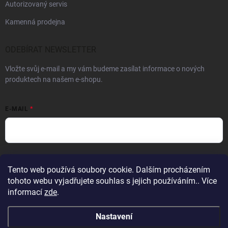
Autorizovaný servis
Kamenná prodejna
ODEBÍRAT NEWSLETTER
Vložte svůj e-mail a my vám budeme zasílat informace o nových
produktech na našem e-shopu.
E-MAIL
Vložením e-mailu souhlasíte s
podmínkami ochrany osobních údajů
Tento web používá soubory cookie. Dalším procházením
Přihlásit se
tohoto webu vyjadřujete souhlas s jejich používáním.. Více
informací
zde
.
Nastavení
Vážení zákazníci, kamenná prodejna ve Zlíně - Kudlově