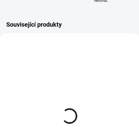
věnovat.
Související produkty
SKLADEM - IHNED K ODESLÁNÍ
SKLADEM - IHNED K ODESLÁNÍ
CubCadet, WOLF-Garten,
CubCadet, WOLF-Garten,
MTD bowden sečení
MTD gumový doraz
miniridery 746-04802A
sedačky 735-05006
504 Kč
305 Kč
Do košíku
Do košíku