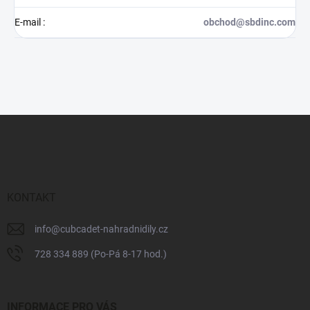
E-mail
:
obchod@sbdinc.com
Z
á
p
a
t
í
KONTAKT
info
@
cubcadet-nahradnidily.cz
728 334 889 (Po-Pá 8-17 hod.)
INFORMACE PRO VÁS