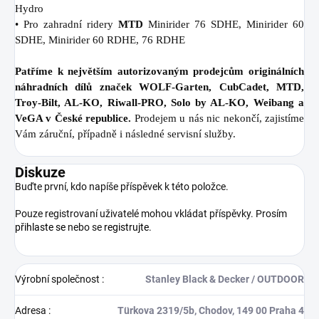
Hydro
• Pro zahradní ridery
MTD
Minirider 76 SDHE, Minirider 60
SDHE, Minirider 60 RDHE, 76 RDHE
Patříme k největším autorizovaným prodejcům originálních
náhradních dílů značek WOLF-Garten, CubCadet, MTD,
Troy-Bilt, AL-KO, Riwall-PRO, Solo by AL-KO, Weibang a
VeGA v České republice.
Prodejem u nás nic nekončí, zajistíme
Vám záruční, případně i následné servisní služby.
Diskuze
Buďte první, kdo napíše příspěvek k této položce.
Pouze registrovaní uživatelé mohou vkládat příspěvky. Prosím
přihlaste se
nebo se
registrujte
.
Výrobní společnost
:
Stanley Black & Decker / OUTDOOR
Adresa
:
Türkova 2319/5b, Chodov, 149 00 Praha 4