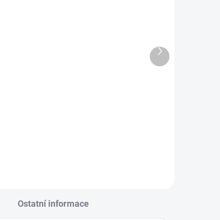
SKLADEM - IHNED K ODESLÁNÍ
LÁNÍ
CubCadet, WOLF-Garten
n
klínový řemen pojezdu
54-
754-04304
Další
2 894 Kč
produkt
Do košíku
Klínový řemen pojezdu pro
traktory CubCadet a WOLF-
Garten, 754-04304.
Ostatní informace