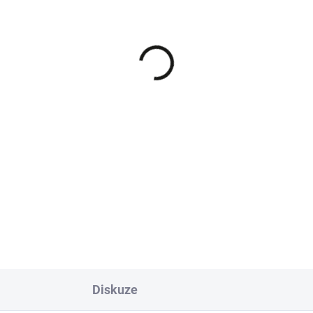
SKLADEM - IHNED K ODESLÁNÍ
SKLADEM - IHNED K ODES
bCadet, WOLF-Garten
CubCadet, WOLF-Garte
nový řemen sečení 754-
klínový řemen sečení 7
087
04069
546 Kč
1 960 Kč
Do košíku
Do košíku
ový řemen sečení pro
Klínový řemen sečení pro
radní traktory CubCadet a
zahradní traktory CubCadet a
F-Garten, 754-04087.
WOLF-Garten, 754-04069.
Diskuze