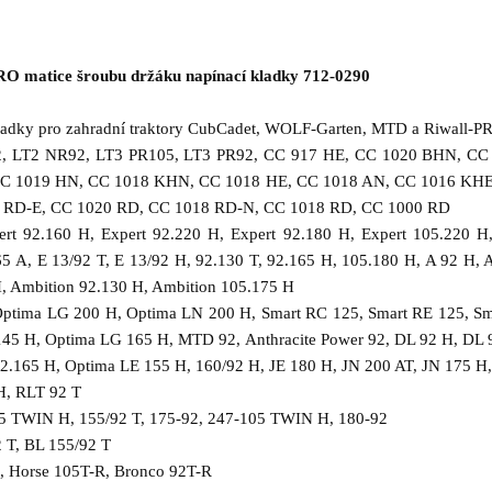
 matice šroubu držáku napínací kladky 712-0290
 kladky pro zahradní traktory CubCadet, WOLF-Garten, MTD a Riwall-P
 LT2 NR92, LT3 PR105, LT3 PR92, CC 917 HE, CC 1020 BHN, CC
C 1019 HN, CC 1018 KHN, CC 1018 HE, CC 1018 AN, CC 1016 KHE,
 RD-E, CC 1020 RD, CC 1018 RD-N, CC 1018 RD, CC 1000 RD
rt 92.160 H, Expert 92.220 H, Expert 92.180 H, Expert 105.220 H,
5 A, E 13/92 T, E 13/92 H, 92.130 T, 92.165 H, 105.180 H, A 92 H, A 
, Ambition 92.130 H, Ambition 105.175 H
ptima LG 200 H, Optima LN 200 H, Smart RC 125, Smart RE 125, Sm
145 H, Optima LG 165 H, MTD 92, Anthracite Power 92, DL 92 H, DL
92.165 H, Optima LE 155 H, 160/92 H, JE 180 H, JN 200 AT, JN 175 H
, RLT 92 T
 TWIN H, 155/92 T, 175-92, 247-105 TWIN H, 180-92
 T, BL 155/92 T
 Horse 105T-R, Bronco 92T-R