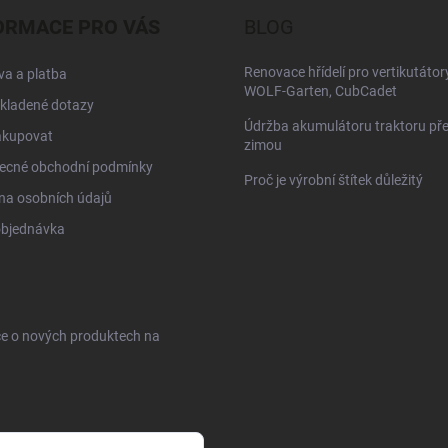
ORMACE PRO VÁS
BLOG
Renovace hřídelí pro vertikutátor
a a platba
WOLF-Garten, CubCadet
kladené dotazy
Údržba akumulátoru traktoru př
akupovat
zimou
ecné obchodní podmínky
Proč je výrobní štítek důležitý
na osobních údajů
objednávka
ce o nových produktech na