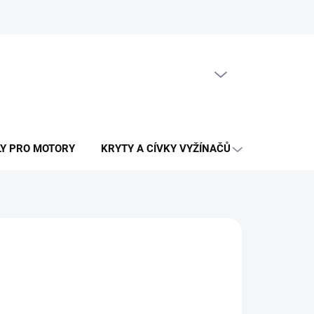
PRÁZDNÝ KOŠÍK
NÁKUPNÍ
KOŠÍK
LY PRO MOTORY
KRYTY A CÍVKY VYŽÍNAČŮ
OSTATNÍ N
LÁNÍ