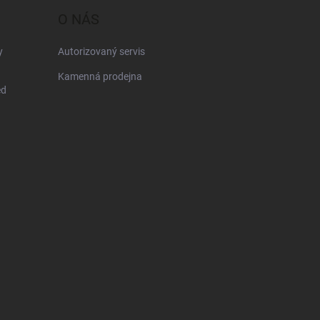
O NÁS
y
Autorizovaný servis
Kamenná prodejna
ed