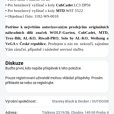
• Pro benzínový vyžínač s koly
CubCadet
LC3 DP56
• Pro benzínový vyžínač s koly
MTD
WST 5522
• Objednací číslo: 1182-WS-0010
Patříme k největším autorizovaným prodejcům originálních
náhradních dílů značek WOLF-Garten, CubCadet, MTD,
Troy-Bilt, AL-KO, Riwall-PRO, Solo by AL-KO, Weibang a
VeGA v České republice.
Prodejem u nás nic nekončí, zajistíme
Vám záruční, případně i následné servisní služby.
Diskuze
Buďte první, kdo napíše příspěvek k této položce.
Pouze registrovaní uživatelé mohou vkládat příspěvky. Prosím
přihlaste se
nebo se
registrujte
.
Výrobní společnost
:
Stanley Black & Decker / OUTDOOR
Adresa
:
Türkova 2319/5b, Chodov, 149 00 Praha 4