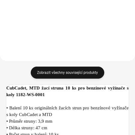
Do košíku
Do košíku
Strunová hlava pro strunové
Kryt cívky pro vyžínače WOLF-
vyžínače WOLF-Garten vyrobené v
Garten GT 840, GT 845, GT 850.
letech 2013 - 2019.
Zobrazit všechny související produkty
CubCadet, MTD žací struna 10 ks pro benzínové vyžínače s
koly 1182-WS-0001
• Balení 10 ks originálních žacích strun pro benzínové vyžínače
s koly CubCadet a MTD
• Průměr struny: 3,9 mm
• Délka struny: 47 cm
• Počet strun v balení: 10 ks