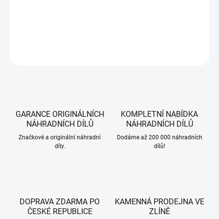
CubCadet a MTD.
DETAILNÍ INFORMACE
ZEPTAT SE
HLÍDAT
GARANCE ORIGINÁLNÍCH
KOMPLETNÍ NABÍDKA
NÁHRADNÍCH DÍLŮ
NÁHRADNÍCH DÍLŮ
Značkové a originální náhradní
Dodáme až 200 000 náhradních
díly.
dílů!
DOPRAVA ZDARMA PO
KAMENNÁ PRODEJNA VE
ČESKÉ REPUBLICE
ZLÍNĚ