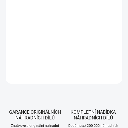
DORUČIT DO:
7.8.2026
MOŽNOSTI
DORUČENÍ
−
+
Přidat do košíku
Kryt cívky pro akumulátorové vyžínače CubCadet a WOLF-Garten.
DETAILNÍ INFORMACE
ZEPTAT SE
HLÍDAT
GARANCE ORIGINÁLNÍCH
KOMPLETNÍ NABÍDKA
NÁHRADNÍCH DÍLŮ
NÁHRADNÍCH DÍLŮ
Značkové a originální náhradní
Dodáme až 200 000 náhradních