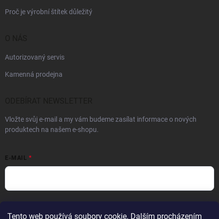
Proč je výrobní štítek důležitý
O NÁS
Autorizovaný servis
Kamenná prodejna
ODEBÍRAT NEWSLETTER
Vložte svůj e-mail a my vám budeme zasílat informace o nových
produktech na našem e-shopu.
E-MAIL
Vložením e-mailu souhlasíte s
podmínkami ochrany osobních údajů
Tento web používá soubory cookie. Dalším procházením