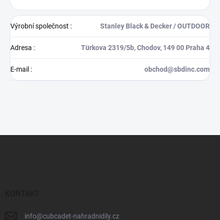
Výrobní společnost
:
Stanley Black & Decker / OUTDOOR
Adresa
:
Türkova 2319/5b, Chodov, 149 00 Praha 4
E-mail
:
obchod@sbdinc.com
Z
á
p
a
t
í
KONTAKT
info
@
cubcadet-nahradnidily.cz