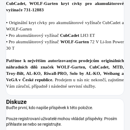
CubCadet, WOLF-Garten kryt cívky pro akumulátorové
vyžínače 731-12883
• Originální kryt cívky pro akumulátorové vyžínače CubCadet a
WOLF-Garten
• Pro akumulátorový vyžínač
CubCadet
LH3 ET
• Pro akumulátorový vyžínač
WOLF-Garten
72 V Li-Ion Power
30 T
Patříme k největším autorizovaným prodejcům originálních
náhradních dílů značek WOLF-Garten, CubCadet, MTD,
Troy-Bilt, AL-KO, Riwall-PRO, Solo by AL-KO, Weibang a
VeGA v České republice.
Prodejem u nás nic nekončí, zajistíme
Vám záruční, případně i následné servisní služby.
Diskuze
Buďte první, kdo napíše příspěvek k této položce.
Pouze registrovaní uživatelé mohou vkládat příspěvky. Prosím
přihlaste se
nebo se
registrujte
.