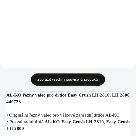
Do košíku
Do košíku
Originální přítlačná deska pro
Řezný válec 7513400 pro
zahradní drtiče AL-KO.
zahradní drtiče WOLF-Garten.
Zobrazit všechny související produkty
AL-KO řezný válec pro drtiče Easy Crush LH 2810, LH 2800
440723
• Originální řezný válec pro válcové zahradní drtiče AL-KO
• Pro zahradní drtič
AL-KO Easy Crush LH 2810, Easy Crush
LH 2800