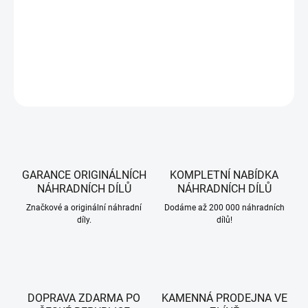
Řezný válec provdrtič AL-KO Easy Crush LH 2810, Easy Crush LH 2800.
DETAILNÍ INFORMACE
ZEPTAT SE
HLÍDAT
GARANCE ORIGINÁLNÍCH
KOMPLETNÍ NABÍDKA
NÁHRADNÍCH DÍLŮ
NÁHRADNÍCH DÍLŮ
Značkové a originální náhradní
Dodáme až 200 000 náhradních
díly.
dílů!
DOPRAVA ZDARMA PO
KAMENNÁ PRODEJNA VE