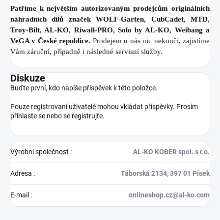
Patříme k největším autorizovaným prodejcům originálních
náhradních dílů značek WOLF-Garten, CubCadet, MTD,
Troy-Bilt, AL-KO, Riwall-PRO, Solo by AL-KO, Weibang a
VeGA v České republice.
Prodejem u nás nic nekončí, zajistíme
Vám záruční, případně i následné servisní služby.
Diskuze
Buďte první, kdo napíše příspěvek k této položce.
Pouze registrovaní uživatelé mohou vkládat příspěvky. Prosím
přihlaste se
nebo se
registrujte
.
Výrobní společnost
:
AL-KO KOBER spol. s r.o.
Adresa
:
Táborská 2134, 397 01 Písek
E-mail
:
onlineshop.cz@al-ko.com