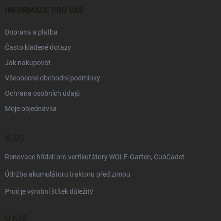
u
INFORMACE PRO VÁS
Doprava a platba
Často kladené dotazy
Jak nakupovat
Všeobecné obchodní podmínky
Ochrana osobních údajů
Moje objednávka
BLOG
Renovace hřídelí pro vertikutátory WOLF-Garten, CubCadet
Údržba akumulátoru traktoru před zimou
Proč je výrobní štítek důležitý
O NÁS