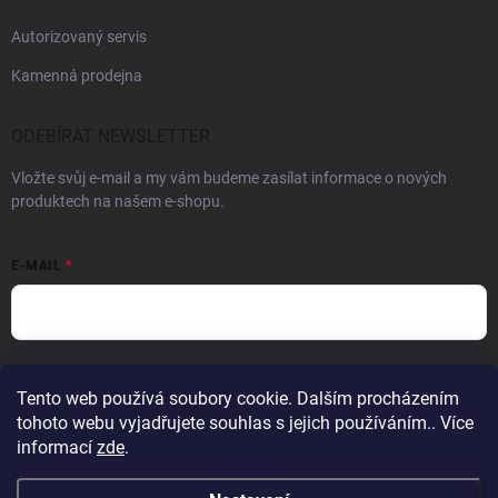
Autorizovaný servis
Kamenná prodejna
ODEBÍRAT NEWSLETTER
Vložte svůj e-mail a my vám budeme zasílat informace o nových
produktech na našem e-shopu.
E-MAIL
Vložením e-mailu souhlasíte s
podmínkami ochrany osobních údajů
Tento web používá soubory cookie. Dalším procházením
Přihlásit se
tohoto webu vyjadřujete souhlas s jejich používáním.. Více
informací
zde
.