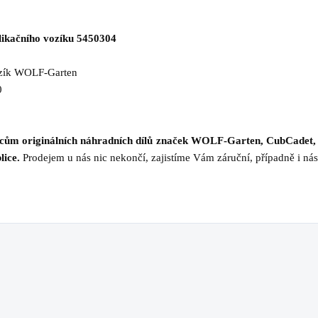
ikačního vozíku 5450304
vozík WOLF-Garten
0
jcům originálních náhradních dílů značek WOLF-Garten, CubCadet,
lice.
Prodejem u nás nic nekončí, zajistíme Vám záruční, případně i nás