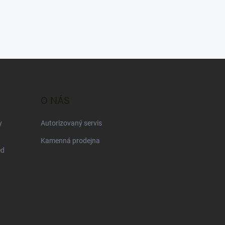
O NÁS
y
Autorizovaný servis
Kamenná prodejna
ed