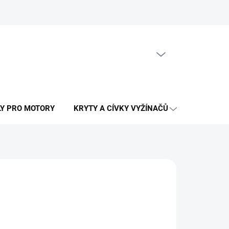
PRÁZDNÝ KOŠÍK
NÁKUPNÍ
KOŠÍK
LY PRO MOTORY
KRYTY A CÍVKY VYŽÍNAČŮ
OSTATNÍ N
LÁNÍ