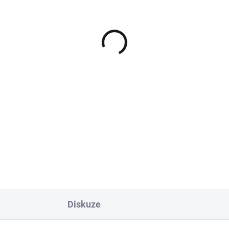
SKLADEM - IHNED K ODESLÁNÍ
SKLADEM - IHNED K ODES
LF-Garten WE 430
WOLF-Garten WE 430
tná pružina pro
nastavovací těleso
ikační vozík 5450103
aplikačního vozíku
5450055
 Kč
228 Kč
Do košíku
Do košíku
tná pružina dávkování pro
Nastavovací těleso pro aplika
ikační vozík WE 430 WOLF-
vozík WOLF-Garten WE 430.
ten.
Diskuze