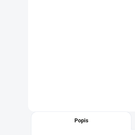
SKLADEM - IHNED K ODESLÁNÍ
WOLF-Garten WE 430
WO
distanční modul
vra
aplikačního vozíku
apl
5450303
59 Kč
74
Do košíku
Distanční modul pro aplikační
Vra
vozík WE 430 WOLF-Garten.
apl
Gar
Popis