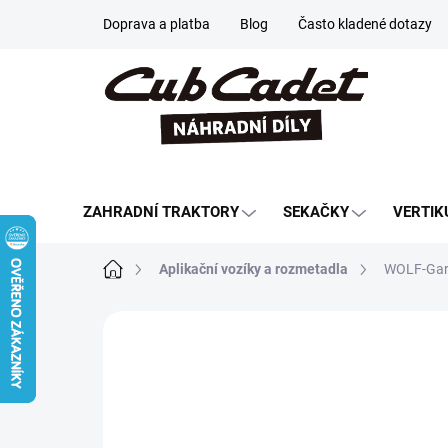
Přejít
Doprava a platba
Blog
Často kladené dotazy
na
obsah
ZAHRADNÍ TRAKTORY
SEKAČKY
VERTIK
Domů
Aplikační vozíky a rozmetadla
WOLF-Gart
Neohodnoceno
Podrobnosti hodn