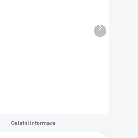
LÁNÍ
SKLADEM - IHNED K ODESLÁNÍ
WOLF-Garten WE 430
aplikační vozík
Další
2 632 Kč
produkt
Do košíku
WOLF-Garten WE 430 aplikační
ční
vozík.
Ostatní informace