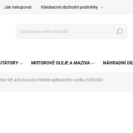
Jak nakupovat
Všeobecné obchodní podmínky
Hledat
UTÁTORY
MOTOROVÉ OLEJE A MAZIVA
NÁHRADNÍ DÍ
en WE 430 pouzdro hřídele aplikačního vozíku 5450304
ocení
35 Kč
Měrná
SKLADEM - IHNED K ODES
cena: