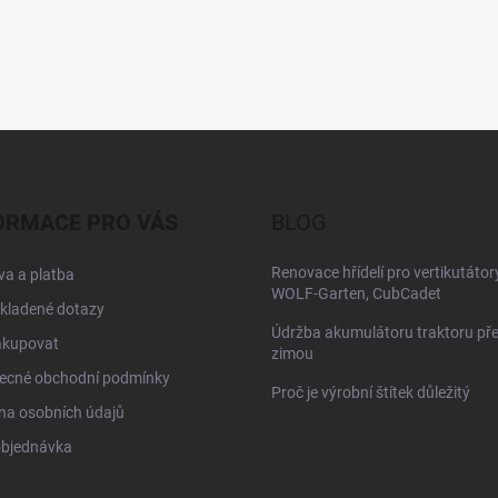
ORMACE PRO VÁS
BLOG
Renovace hřídelí pro vertikutátor
a a platba
WOLF-Garten, CubCadet
kladené dotazy
Údržba akumulátoru traktoru př
akupovat
zimou
ecné obchodní podmínky
Proč je výrobní štítek důležitý
na osobních údajů
objednávka