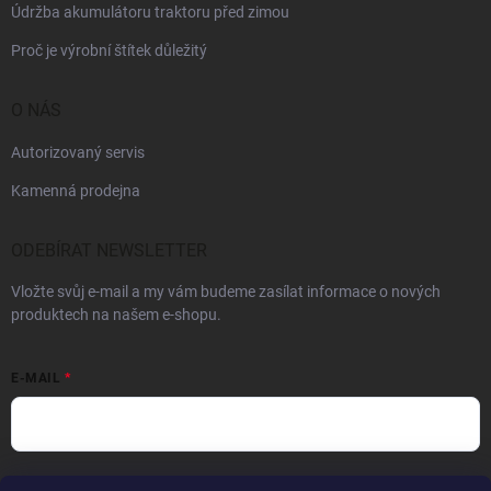
Údržba akumulátoru traktoru před zimou
Proč je výrobní štítek důležitý
O NÁS
Autorizovaný servis
Kamenná prodejna
ODEBÍRAT NEWSLETTER
Vložte svůj e-mail a my vám budeme zasílat informace o nových
produktech na našem e-shopu.
E-MAIL
Vložením e-mailu souhlasíte s
podmínkami ochrany osobních údajů