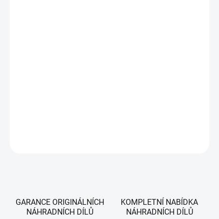
DORUČIT DO:
11.8.2026
MOŽNOSTI
DORUČENÍ
−
+
Přidat do košíku
Unašeč nože pro sekačky WOLF-Garten Blue Power 34E a Blue Power 37
E.
DETAILNÍ INFORMACE
ZEPTAT SE
HLÍDAT
GARANCE ORIGINÁLNÍCH
KOMPLETNÍ NABÍDKA
NÁHRADNÍCH DÍLŮ
NÁHRADNÍCH DÍLŮ