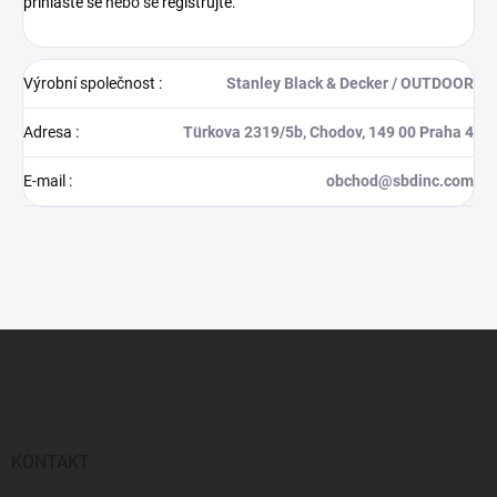
přihlaste se
nebo se
registrujte
.
Výrobní společnost
:
Stanley Black & Decker / OUTDOOR
Adresa
:
Türkova 2319/5b, Chodov, 149 00 Praha 4
E-mail
:
obchod@sbdinc.com
Z
á
p
a
t
í
KONTAKT