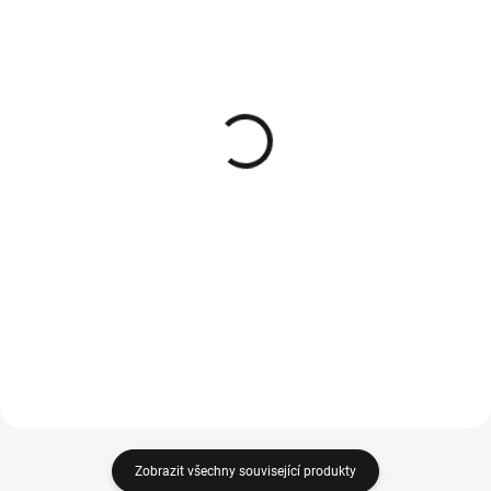
SKLADEM - IHNED K ODESLÁNÍ
SKLADEM - IHNED K ODESLÁNÍ
WOLF-Garten náhradní
WOLF-Garten unašeč
nůž pro elektrickou
nože pro elektrickou
sekačku Blue Power 34 E
sekačku Blue Power 40 E
1 084 Kč
566 Kč
Do košíku
Do košíku
Žací nůž pro elektrickou
Unašeč nože pro sekačku WOLF-
sekačku WOLF-Garten Blue Power
Garten Blue Power 40 E.
34 E.
Zobrazit všechny související produkty