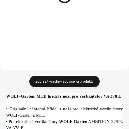
28 Kč
E , VA 378
28 Kč
Do košíku
Do košíku
Pružina pravá pro elektrické
vertikutátory WOLF-Garten a MTD.
Pružina levá pro elektrické
vertikutátory WOLF-Garten a MTD.
Zobrazit všechny související produkty
WOLF-Garten, MTD hřídel s noži pro vertikutátor VA 378 E
• Originální náhradní hřídel s noži pro elektrické vertikutátory
WOLF-Garten a MTD
• Pro elektrické vertikutátory
WOLF-Garten
AMBITION 378 E,
VA 378 E