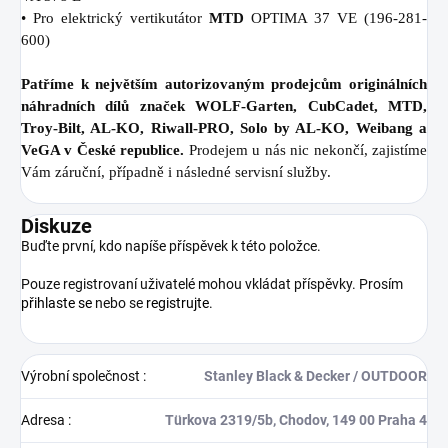
• Pro elektrický vertikutátor
MTD
OPTIMA 37 VE (196-281-
600)
Patříme k největším autorizovaným prodejcům originálních
náhradních dílů značek WOLF-Garten, CubCadet, MTD,
Troy-Bilt, AL-KO, Riwall-PRO, Solo by AL-KO, Weibang a
VeGA v České republice.
Prodejem u nás nic nekončí, zajistíme
Vám záruční, případně i následné servisní služby.
Diskuze
Buďte první, kdo napíše příspěvek k této položce.
Pouze registrovaní uživatelé mohou vkládat příspěvky. Prosím
přihlaste se
nebo se
registrujte
.
Výrobní společnost
:
Stanley Black & Decker / OUTDOOR
Adresa
:
Türkova 2319/5b, Chodov, 149 00 Praha 4