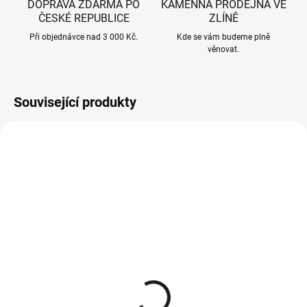
DOPRAVA ZDARMA PO
KAMENNÁ PRODEJNA VE
ČESKÉ REPUBLICE
ZLÍNĚ
Při objednávce nad 3 000 Kč.
Kde se vám budeme plně
věnovat.
Související produkty
SKLADEM - IHNED K ODESLÁNÍ
SKLADEM - IHNED K ODESLÁNÍ
WOLF-Garten pružina
WOLF-Garten pružina
pravá vertikutátoru VS
levá pro vertikutátor VS
302 E, VA 303 E, VA 346
302 E, VA 303 E, VA 346
E , VA 378 E