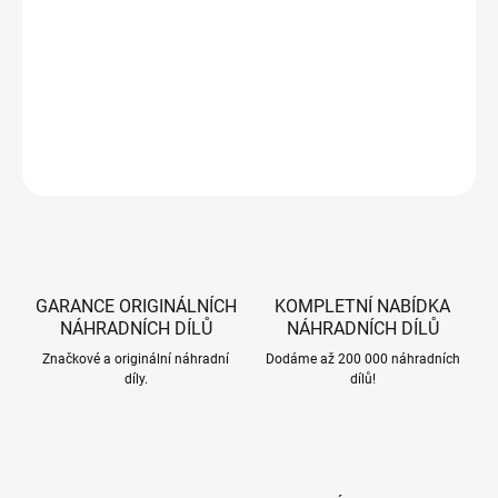
Hřídel s noži pro vertikutátory WOLF-Garten a MTD, VA 378 E, OPTIMA
37 VE.
DETAILNÍ INFORMACE
ZEPTAT SE
HLÍDAT
GARANCE ORIGINÁLNÍCH
KOMPLETNÍ NABÍDKA
NÁHRADNÍCH DÍLŮ
NÁHRADNÍCH DÍLŮ
Značkové a originální náhradní
Dodáme až 200 000 náhradních
díly.
dílů!