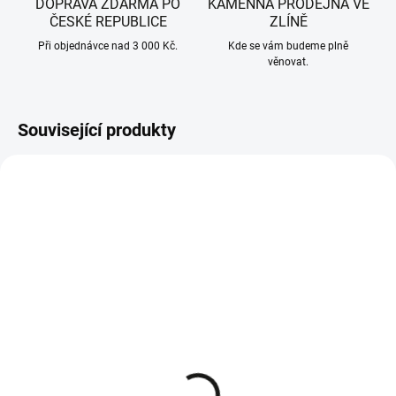
DOPRAVA ZDARMA PO
KAMENNÁ PRODEJNA VE
ČESKÉ REPUBLICE
ZLÍNĚ
Při objednávce nad 3 000 Kč.
Kde se vám budeme plně
věnovat.
Související produkty
NA DOTAZ
SKLADEM - IHNED K ODESLÁNÍ
Divinol polosyntetický
Divinol polosyntetický
motorový olej 2-takt 1 l
motorový olej 2-takt 100
ml
195 Kč