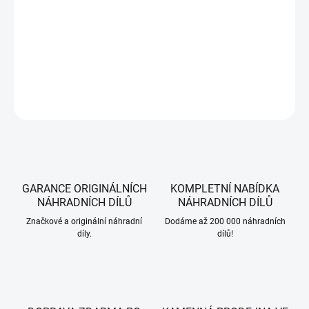
−
+
Přidat do košíku
Stiga syntetický olej pro 2-taktní motory, 0,1 l.
DETAILNÍ INFORMACE
ZEPTAT SE
HLÍDAT
GARANCE ORIGINÁLNÍCH
KOMPLETNÍ NABÍDKA
NÁHRADNÍCH DÍLŮ
NÁHRADNÍCH DÍLŮ
Značkové a originální náhradní
Dodáme až 200 000 náhradních
díly.
dílů!