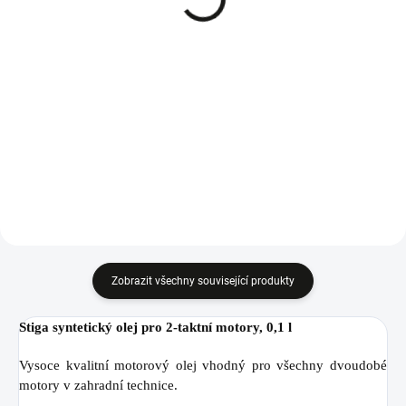
48 Kč
Měrná
195 Kč / 1 l
cena:
Měrná
480 Kč / 1 l
Detail
cena:
Do košíku
Divinol polosyntetický motorový
olej 2-takt 1 l s dávkovačem.
Divinol polosyntetický motorový
olej 2-takt 100 ml.
Zobrazit všechny související produkty
Stiga syntetický olej pro 2-taktní motory, 0,1 l
Vysoce kvalitní motorový olej vhodný pro všechny dvoudobé
motory v zahradní technice.