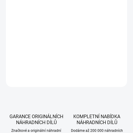
DORUČIT DO:
14.8.2026
MOŽNOSTI
DORUČENÍ
−
+
Přidat do košíku
Originální zadní deflektor pro zahradní traktory Solo by AL-KO a AL-KO.
DETAILNÍ INFORMACE
ZEPTAT SE
HLÍDAT
GARANCE ORIGINÁLNÍCH
KOMPLETNÍ NABÍDKA
NÁHRADNÍCH DÍLŮ
NÁHRADNÍCH DÍLŮ
Značkové a originální náhradní
Dodáme až 200 000 náhradních