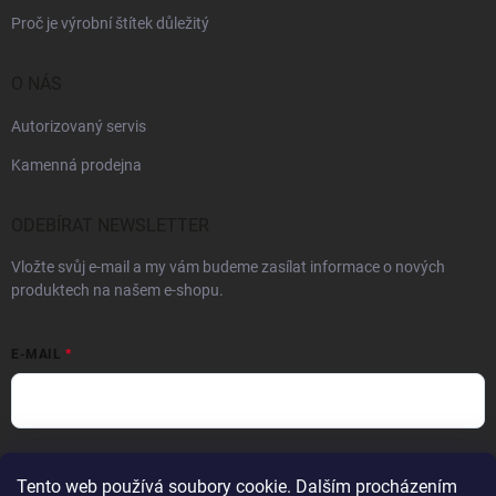
Proč je výrobní štítek důležitý
O NÁS
Autorizovaný servis
Kamenná prodejna
ODEBÍRAT NEWSLETTER
Vložte svůj e-mail a my vám budeme zasílat informace o nových
produktech na našem e-shopu.
E-MAIL
Vložením e-mailu souhlasíte s
podmínkami ochrany osobních údajů
Tento web používá soubory cookie. Dalším procházením