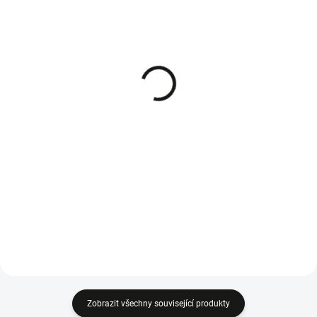
SKLADEM - IHNED K ODESLÁNÍ
SKLADEM - IHNED K ODESLÁNÍ
Solo by AL-KO klínový
Solo by AL-KO klínový
řemen sečení záběr 103
řemen sečení záběr 93
cm a 105 cm 473442
cm a 95 cm 473441
1 086 Kč
1 112 Kč
Do košíku
Do košíku
Klínový řemen sečení pro traktory
Klínový řemen sečení pro traktory
Solo by AL-KO a AL-KO záběr 103
Solo by AL-KO a AL-KO záběr 93
cm a 105 cm.
cm a 95 cm.
Zobrazit všechny související produkty