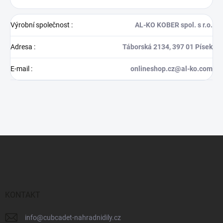
Výrobní společnost
:
AL-KO KOBER spol. s r.o.
Adresa
:
Táborská 2134, 397 01 Písek
E-mail
:
onlineshop.cz@al-ko.com
Z
á
p
a
t
í
KONTAKT
info
@
cubcadet-nahradnidily.cz