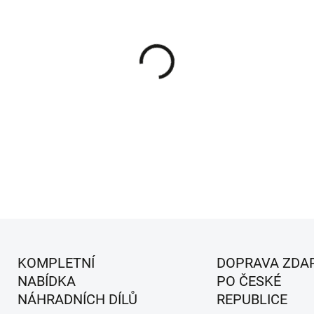
MŮŽEME DORUČIT DO:
11.8.2
−
+
Nožová pojistka 20A pro zahradní trak
DETAILNÍ INFORMACE
KOMPLETNÍ
DOPRAVA ZDA
NABÍDKA
PO ČESKÉ
NÁHRADNÍCH DÍLŮ
REPUBLICE