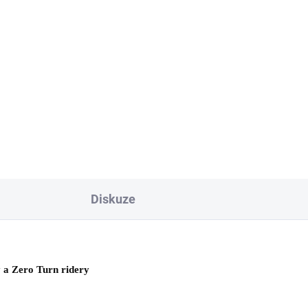
9 Kč
1 812 Kč
Do košíku
Do košíku
noid startování pro traktory a
Akumulátor pro traktory
 Turn ridery CubCadet,
CubCadet, WOLF-Garten, MT
F-Garten, MTD.
Yard-Man, 12V/16Ah.
Diskuze
 a Zero Turn ridery