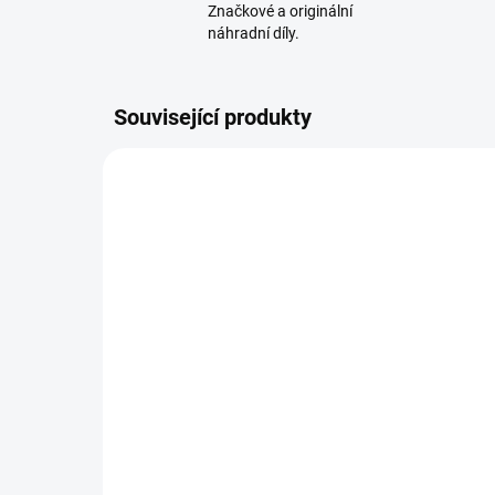
Značkové a originální
náhradní díly.
Související produkty
SKLADEM - IHNED K ODESLÁNÍ
Nožová pojistka 5A pro
Cu
zahradní traktory a Zero
MT
Turn ridery
st