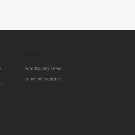
O NÁS
y
Autorizovaný servis
Kamenná prodejna
ed