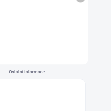
2 413 Kč
Do košíku
Akumulátor pro traktory
D a
CubCadet, MTD, WOLF-Garten a
Riwall, 12V/24Ah.
Ostatní informace