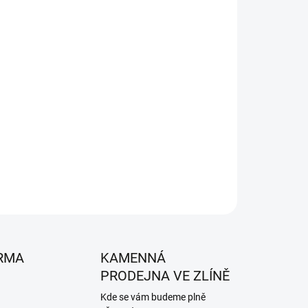
026
MOŽNOSTI DORUČENÍ
Přidat do košíku
tory a Zero Turn ridery.
ZEPTAT SE
HLÍDAT
RMA
KAMENNÁ
PRODEJNA VE ZLÍNĚ
Kde se vám budeme plně