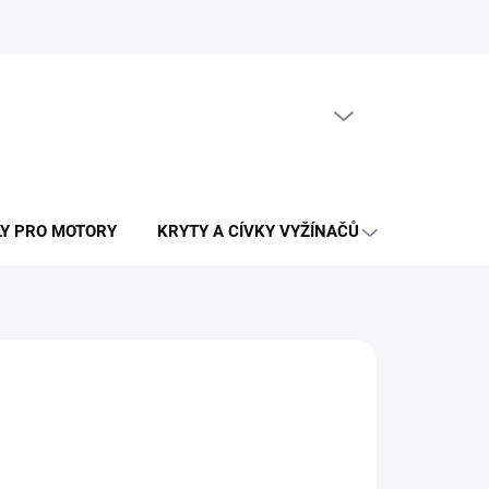
PRÁZDNÝ KOŠÍK
NÁKUPNÍ
KOŠÍK
LY PRO MOTORY
KRYTY A CÍVKY VYŽÍNAČŮ
OSTATNÍ N
LÁNÍ