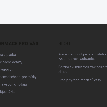
ORMACE PRO VÁS
BLOG
Renovace hřídelí pro vertikutátor
a a platba
WOLF-Garten, CubCadet
kladené dotazy
Údržba akumulátoru traktoru př
akupovat
zimou
ecné obchodní podmínky
Proč je výrobní štítek důležitý
na osobních údajů
objednávka