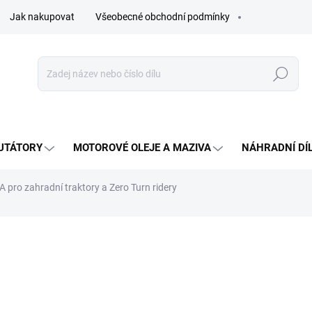
Jak nakupovat
Všeobecné obchodní podmínky
Hledat
UTÁTORY
MOTOROVÉ OLEJE A MAZIVA
NÁHRADNÍ DÍ
 pro zahradní traktory a Zero Turn ridery
ocení
8 Kč
Měrná
SKLADEM - IHNED K ODES
cena: