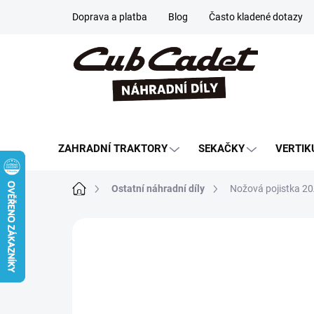
Přejít
Doprava a platba
Blog
Často kladené dotazy
na
obsah
ZAHRADNÍ TRAKTORY
SEKAČKY
VERTIK
Domů
Ostatní náhradní díly
Nožová pojistka 20A
Neohodnoceno
Podrobnosti hodn