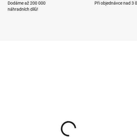
Dodáme až 200 000
Při objednávce nad 3 
náhradních dílů!
SKLADEM - IHNED K ODESLÁNÍ
SKLADEM - IHNED K ODES
bCadet, WOLF-Garten,
CubCadet, WOLF-Garten
D, Riwall-PRO solenoid
MTD, Yard-Man
artování 725-06153A
akumulátor pro zahradn
traktory 12V/16Ah