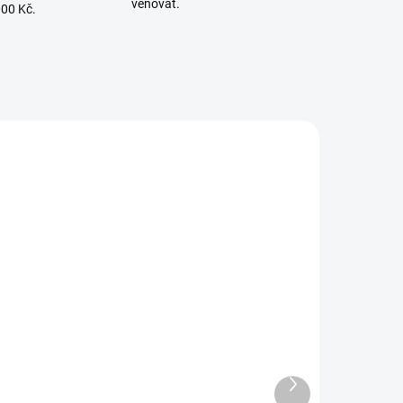
věnovat.
000 Kč.
LÁNÍ
SKLADEM - IHNED K ODESLÁNÍ
,
CubCadet, WOLF-Garten,
MTD, Riwall-PRO
í
akumulátor 12V/24Ah
Další
produkt