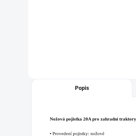
8 Kč
59
Do košíku
Nožová pojistka 5A pro zahradní
Sole
traktory a Zero Turn ridery.
Zero
WOL
Popis
Nožová pojistka 20A pro zahradní traktory
• Provedení pojistky: nožové