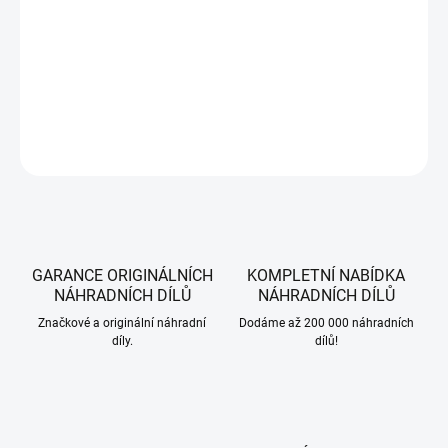
Žací nůž pravý pro traktory CubCadet, MTD a WOLF-Garten se záběrem
sečení 105 cm.
DETAILNÍ INFORMACE
ZEPTAT SE
HLÍDAT
GARANCE ORIGINÁLNÍCH
KOMPLETNÍ NABÍDKA
NÁHRADNÍCH DÍLŮ
NÁHRADNÍCH DÍLŮ
Značkové a originální náhradní
Dodáme až 200 000 náhradních
díly.
dílů!