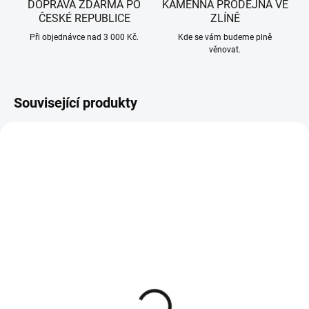
DOPRAVA ZDARMA PO
KAMENNÁ PRODEJNA VE
ČESKÉ REPUBLICE
ZLÍNĚ
Při objednávce nad 3 000 Kč.
Kde se vám budeme plně
věnovat.
Související produkty
SKLADEM - IHNED K ODESLÁNÍ
SKLADEM U VÝROBCE
CubCadet, WOLF-Garten,
CubCadet, MTD
MTD žací nůž levý záběr
vzduchový filtr pro
105 cm 742-04081
zahradní traktory 737-
05145