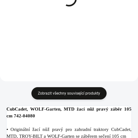
916 Kč
436 Kč
Do košíku
Do košíku
Žací nůž levý pro traktory
Vzduchový filtr pro traktory a
CubCadet, MTD a WOLF-Garten
Zero Turn ridery s 2-válcovými
se záběrem sečení 105 cm.
motory, 737-05145.
Zobrazit všechny související produkty
CubCadet, WOLF-Garten, MTD žací nůž pravý záběr 105
cm 742-04080
• Originální žací nůž pravý pro zahradní traktory CubCadet,
MTD, TROY-BILT a WOLF-Garten se záběrem sečení 105 cm