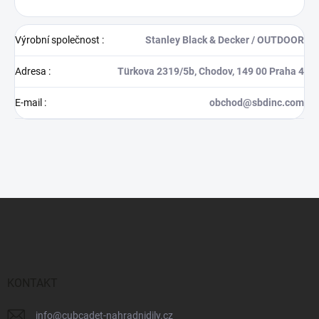
Výrobní společnost
:
Stanley Black & Decker / OUTDOOR
Adresa
:
Türkova 2319/5b, Chodov, 149 00 Praha 4
E-mail
:
obchod@sbdinc.com
Z
á
p
a
t
í
KONTAKT
info
@
cubcadet-nahradnidily.cz