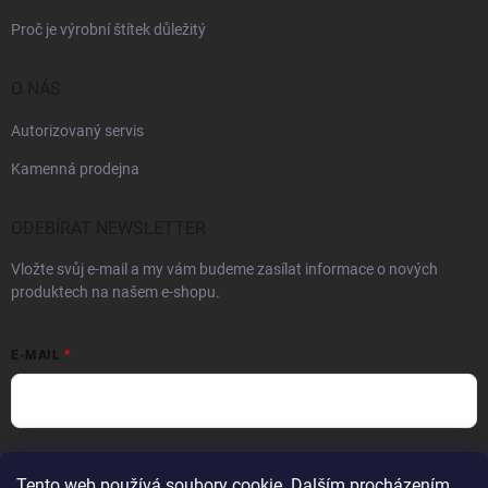
Proč je výrobní štítek důležitý
O NÁS
Autorizovaný servis
Kamenná prodejna
ODEBÍRAT NEWSLETTER
Vložte svůj e-mail a my vám budeme zasílat informace o nových
produktech na našem e-shopu.
E-MAIL
Vložením e-mailu souhlasíte s
podmínkami ochrany osobních údajů
Tento web používá soubory cookie. Dalším procházením