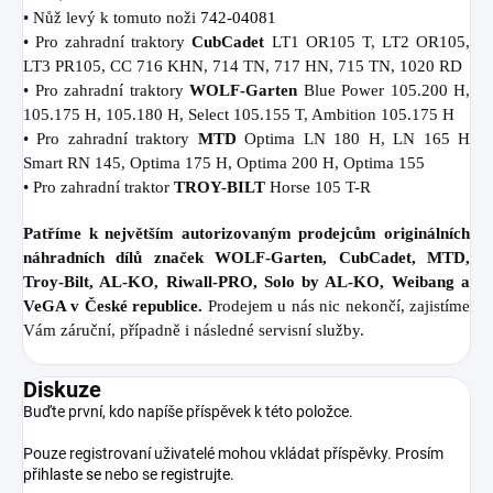
• Nůž levý k tomuto noži
742-04081
• Pro zahradní traktory
CubCadet
LT1 OR105 T, LT2 OR105,
LT3 PR105, CC 716 KHN, 714 TN, 717 HN, 715 TN, 1020 RD
• Pro zahradní traktory
WOLF-Garten
Blue Power 105.200 H,
105.175 H, 105.180 H, Select 105.155 T, Ambition 105.175 H
• Pro zahradní traktory
MTD
Optima LN 180 H, LN 165 H
Smart RN 145, Optima 175 H, Optima 200 H, Optima 155
• Pro zahradní traktor
TROY-BILT
Horse 105 T-R
Patříme k největším autorizovaným prodejcům originálních
náhradních dílů značek WOLF-Garten, CubCadet, MTD,
Troy-Bilt, AL-KO, Riwall-PRO, Solo by AL-KO, Weibang a
VeGA v České republice.
Prodejem u nás nic nekončí, zajistíme
Vám záruční, případně i následné servisní služby.
Diskuze
Buďte první, kdo napíše příspěvek k této položce.
Pouze registrovaní uživatelé mohou vkládat příspěvky. Prosím
přihlaste se
nebo se
registrujte
.