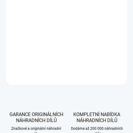
MOŽNOSTI
DORUČENÍ
−
+
Přidat do košíku
Koncový spínač pro traktory a Zero Turn ridery CubCadet, WOLF-Garten,
MTD.
DETAILNÍ INFORMACE
ZEPTAT SE
HLÍDAT
GARANCE ORIGINÁLNÍCH
KOMPLETNÍ NABÍDKA
NÁHRADNÍCH DÍLŮ
NÁHRADNÍCH DÍLŮ
Značkové a originální náhradní
Dodáme až 200 000 náhradních