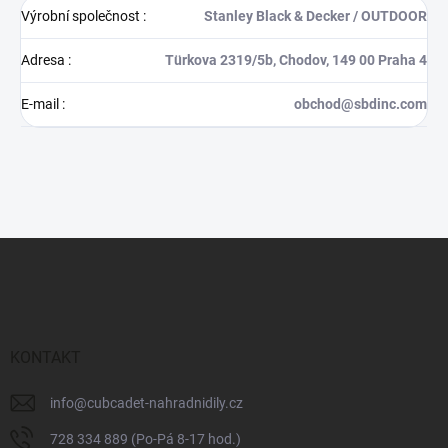
Výrobní společnost
:
Stanley Black & Decker / OUTDOOR
Adresa
:
Türkova 2319/5b, Chodov, 149 00 Praha 4
E-mail
:
obchod@sbdinc.com
Z
á
p
a
t
í
KONTAKT
info
@
cubcadet-nahradnidily.cz
728 334 889 (Po-Pá 8-17 hod.)