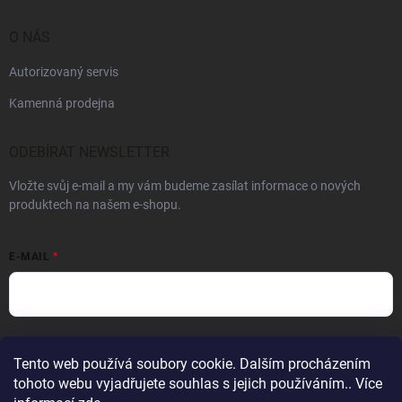
O NÁS
Autorizovaný servis
Kamenná prodejna
ODEBÍRAT NEWSLETTER
Vložte svůj e-mail a my vám budeme zasílat informace o nových
produktech na našem e-shopu.
E-MAIL
Vložením e-mailu souhlasíte s
podmínkami ochrany osobních údajů
Tento web používá soubory cookie. Dalším procházením
Přihlásit se
tohoto webu vyjadřujete souhlas s jejich používáním.. Více