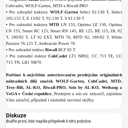
Cubcadet, WOLF-Garten, MTD a Riwall-PRO
• Pro zahradní traktory
WOLF-Garten
Select 92.130 T, Select
105.155 T, E 13/92 T, 92.130 T, S 92.130 T
• Pro zahradní traktory
MTD
LN 155, Optima LE 130, Optima
LN 155, Smart RC 125, Smart RN 145, RE 125, RE 115, DL 92
T, 180/92 T, LT 92 EXT, MTD 76, MTD 92, 180/92 T, White
Passion 76.125 T, Anthracite Power 76
• Pro zahradní traktor
Riwall
RLT 92 T
• Pro zahradní traktor
CubCadet
LT1 NR92, CC 713 TE, CC
715 TN, LR1 NR76
Patříme k největším autorizovaným prodejcům originálních
náhradních dílů značek WOLF-Garten, CubCadet, MTD,
Troy-Bilt, AL-KO, Riwall-PRO, Solo by AL-KO, Weibang a
VeGA v České republice.
Prodejem u nás nic nekončí, zajistíme
Vám záruční, případně i následné servisní služby.
Diskuze
Buďte první, kdo napíše příspěvek k této položce.