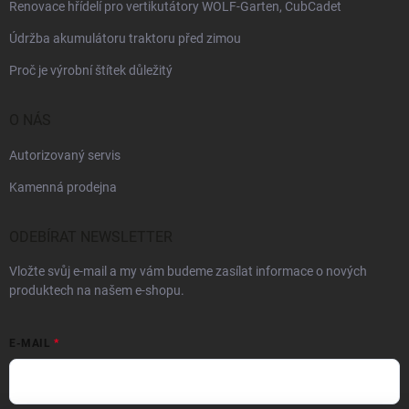
Renovace hřídelí pro vertikutátory WOLF-Garten, CubCadet
Údržba akumulátoru traktoru před zimou
Proč je výrobní štítek důležitý
O NÁS
Autorizovaný servis
Kamenná prodejna
ODEBÍRAT NEWSLETTER
Vložte svůj e-mail a my vám budeme zasílat informace o nových
produktech na našem e-shopu.
E-MAIL