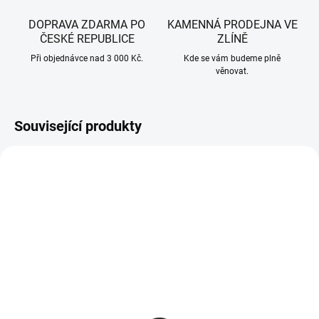
DOPRAVA ZDARMA PO
KAMENNÁ PRODEJNA VE
ČESKÉ REPUBLICE
ZLÍNĚ
Při objednávce nad 3 000 Kč.
Kde se vám budeme plně
věnovat.
Související produkty
SKLADEM - IHNED K ODESLÁNÍ
SKLADEM U VÝROBCE
CubCadet vřeteno nože
CubCadet, Riwall-PRO,
komplet 618-04125B,
MTD zadní deflektor