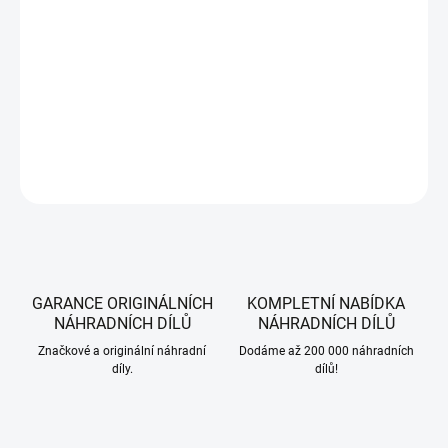
−
+
Přidat do košíku
Zadní klínový řemen pojezdu pro traktory Cubcadet, WOLF-Garten, MTD,
Riwall, 754-04268.
DETAILNÍ INFORMACE
ZEPTAT SE
HLÍDAT
GARANCE ORIGINÁLNÍCH
KOMPLETNÍ NABÍDKA
NÁHRADNÍCH DÍLŮ
NÁHRADNÍCH DÍLŮ
Značkové a originální náhradní
Dodáme až 200 000 náhradních
díly.
dílů!