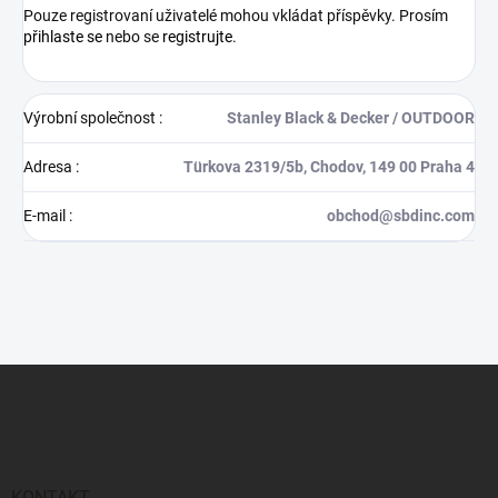
Pouze registrovaní uživatelé mohou vkládat příspěvky. Prosím
přihlaste se
nebo se
registrujte
.
Výrobní společnost
:
Stanley Black & Decker / OUTDOOR
Adresa
:
Türkova 2319/5b, Chodov, 149 00 Praha 4
E-mail
:
obchod@sbdinc.com
Z
á
p
a
t
í
KONTAKT